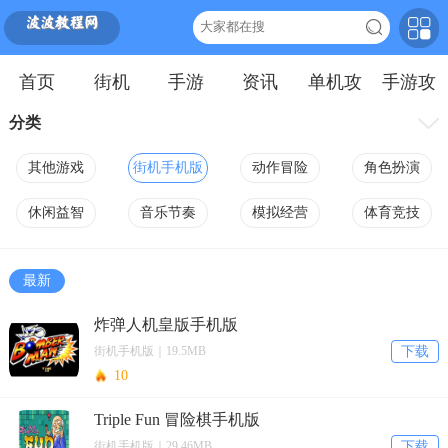
首页
街机
手游
资讯
单机攻
手游攻
略
略
分类
其他游戏
街机手机版
动作冒险
角色扮演
休闲益智
音乐节奏
模拟经营
体育竞技
赛车空战
策略塔防
射击枪战
三国手游
最新
手机三国街
手机动作街
手机空战街
手机枪战街
炸弹人机皇版手机版
机
机
机
机
新游库
街机手机版｜19.5MB
下载
10
Triple Fun 冒险棋手机版
街机手机版｜29.46MB
下载