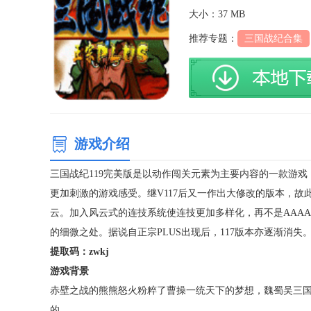
大小：37 MB
推荐专题：
三国战纪合集
游戏介绍
三国战纪119完美版是以动作闯关元素为主要内容的一款游
更加刺激的游戏感受。继V117后又一作出大修改的版本，故
云。加入风云式的连技系统使连技更加多样化，再不是AAA
的细微之处。据说自正宗PLUS出现后，117版本亦逐渐消失
提取码：zwkj
游戏背景
赤壁之战的熊熊怒火粉粹了曹操一统天下的梦想，魏蜀吴三
的。