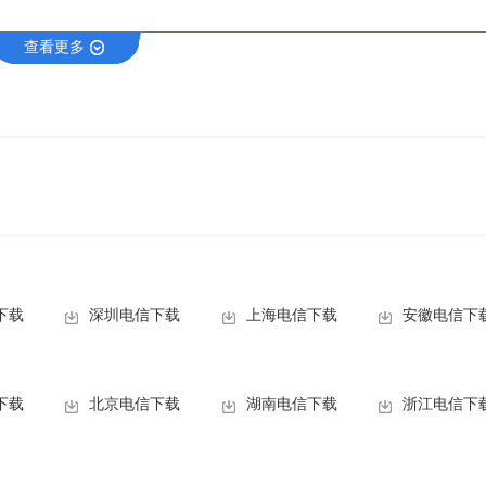
查看更多
特殊道具（天师符、黄石公、张陵剑、张角巾、神仙笔、太清丹经、招安状
成功的话就会解除放天书时不能使用道具的限制，接着马上使用雨书，成功
，火书可以被任何书定住。（这个很简单你天书和宝物一起放的时候先天
宝物在释放的时候其他同类的宝物无法释放，而这其中就只有天书有释放
到，在放书的时候是人物把书丢到天上。无限天书就是利用了天书升上天的
UG出现无限天书。
第二关的时候走下面的通道，进去之后王平在底下喝酒，不要打他，把小
下载
深圳电信下载
上海电信下载
安徽电信下
往左走，千万别往右去否则会被吸进去，到了加七星灯的地方出去之后往
洞，进去之后，打开那扇门，第三个狮子打开是冰剑，诸葛加冰剑时不能
下载
北京电信下载
湖南电信下载
浙江电信下
一个箱子就可以进去了。记住：要2个人以上才可以进去捡火剑。