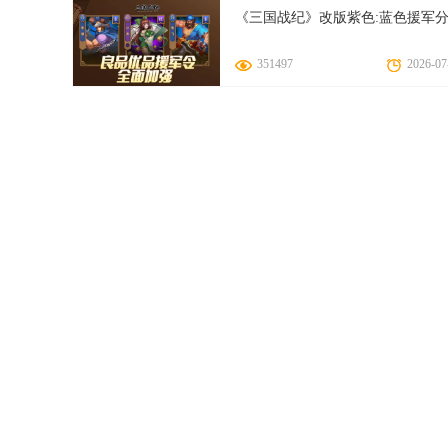
《三国战纪》改版紫色:蓝色援军
351497
2026-07