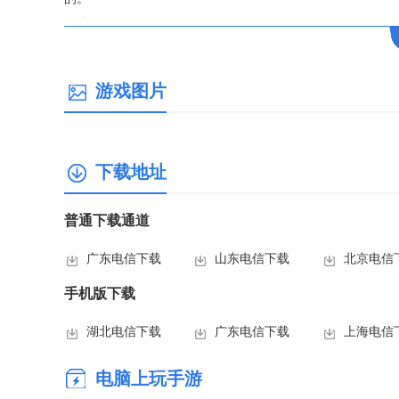
游戏攻略
BUG无限天书
首先1P身上有火电风任一天书，然后2P身上有雨书和任一
游戏图片
娃、援军令），然后1P使用天书，2P同时使用特殊道具，
书效果就不会消失。注意雨书可以定住除地书外的所有天书
物，就是先放书立刻放宝。因为三国战记里有个规则：有些
下载地址
119里无法看到它的释放过程，在风云再起里可以清楚的看
间，放其他宝物来破开同类道具无法同时释放的效果，制造B
普通下载通道
捡取冰剑火剑
冰剑在第一次遇到王平的时候选第二个，然后打完夏侯渊。
广东电信下载
山东电信下载
北京电信
会带你下去，然后一直往前走过了四个铁马往上面走，走完
手机版下载
一个到一座桥旁边，别往桥那边走，往桥上面有个不明显的
石狮子，否则会定住。
湖北电信下载
广东电信下载
上海电信
火剑就是在黄忠捡蝎子前面点有2个箱子，要诸葛亮打开上面
游戏操作
电脑上玩手游
F3＝重置游戏