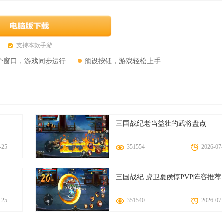
支持本款手游
个窗口，游戏同步运行
预设按钮，游戏轻松上手
三国战纪老当益壮的武将盘点
-25
351554
2026-07
三国战纪 虎卫夏侯惇PVP阵容推荐
-25
351540
2026-07