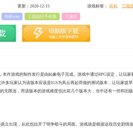
更新：2020-12-15
游戏标签：
街机
三国战
量版
三国战纪119荼靡
街机rom
三国战纪手机版
三国志
纪119荼靡传说完美版
诸葛亮加强版
戏，本作游戏的制作发行是由鈊象电子完成。游戏中通过RPG设定，让玩家
此许多玩家认为该版本应该是IGS为风云再起而做的测试版本，让玩家提
A的无限连，而该版本的游戏难度也比前几个版本大，当中还有一些和旧
。
国鼎立出现，从此也拉开了明争暗斗的局面。游戏就是根据这段历史剧情