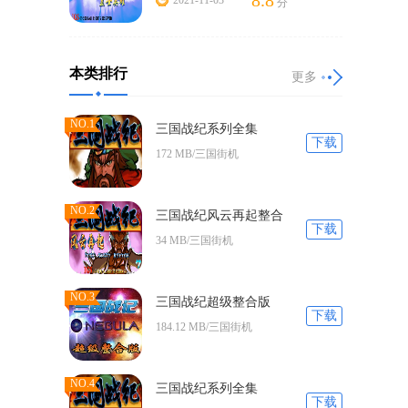
8.8
2021-11-03
分
本类排行
更多
NO.1
三国战纪系列全集
下载
172 MB/三国街机
NO.2
三国战纪风云再起整合
下载
版
34 MB/三国街机
NO.3
三国战纪超级整合版
下载
184.12 MB/三国街机
NO.4
三国战纪系列全集
下载