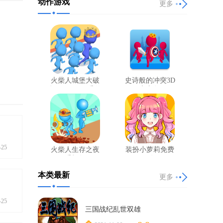
动作游戏
更多
火柴人城堡大破
史诗般的冲突3D
坏CountHero手游
官方版
-25
火柴人生存之夜
装扮小萝莉免费
手机版
正版
本类最新
更多
-25
三国战纪乱世双雄