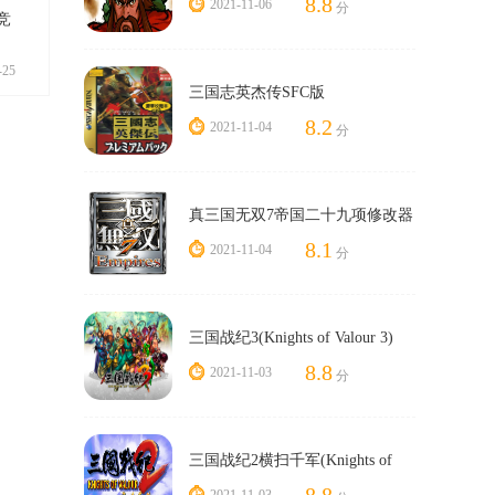
8.8
2021-11-06
分
竞
-25
三国志英杰传SFC版
8.2
2021-11-04
分
真三国无双7帝国二十九项修改器
风灵月影版
8.1
2021-11-04
分
三国战纪3(Knights of Valour 3)
8.8
2021-11-03
分
三国战纪2横扫千军(Knights of
Valour 2:New Legend)