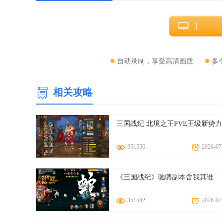
F10＝保存进度
F11＝载入进度
Tab＝屏幕菜单
Pause＝暂停游戏
自动录制，享受高清画质
多
1＝1P开始
5＝1P投币
相关攻略
WSAD＝分别代表上下左右
J/K/U/I＝A/B/C/D
三国战纪 北境之王PVE王级新势力
O＝B＋C
L＝A＋B＋C＋D
351556
2026-07
《三国战纪》驰骋副本舍我其谁
351542
2026-07