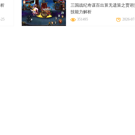
分析
三国战纪奇谋百出算无遗策之贾诩
技能力解析
-25
351495
2026-07