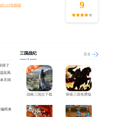
9
纪119无限能
传说
三国战
三国战纪119
三国战纪
更多
获得了
早适应风
版本不同
战略三国志下载
铜雀三国免费版
安装
改编而来