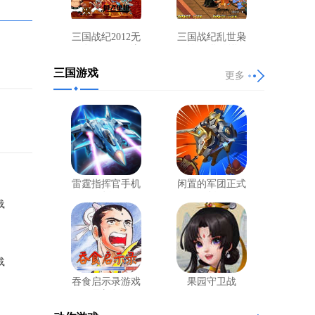
三国战纪2012无
三国战纪乱世枭
双版&天下一统
雄-月华传说
、傀儡娃
2015
三国游戏
更多
的话的天
书后宝
时间！在
这段时
雷霆指挥官手机
闲置的军团正式
兵清完他
版
版
载
右走，下
打第二个
载
吞食启示录游戏
果园守卫战
最新版