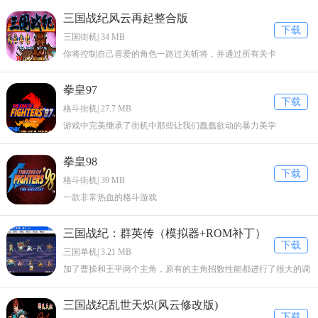
三国战纪风云再起整合版
下载
三国街机| 34 MB
你将控制自己喜爱的角色一路过关斩将，并通过所有关卡
拳皇97
下载
格斗街机| 27.7 MB
游戏中完美继承了街机中那些让我们蠢蠢欲动的暴力美学
拳皇98
下载
格斗街机| 39 MB
一款非常热血的格斗游戏
三国战纪：群英传（模拟器+ROM补丁）
下载
三国单机| 3.21 MB
加了曹操和王平两个主角，原有的主角招数性能都进行了很大的调
整。
三国战纪乱世天炽(风云修改版)
下载