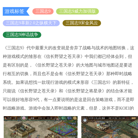
游戏标签
三国志9
三国志9威力加强版
三国志9革新2.0之纵横天下
三国志9宋金风云
三国志9神话战争
《三国志9》代中最重大的改变就是舍弃了战略与战术的地图转换，这
种游戏模式的雏形在《信长野望之苍天录》中我们都已经体会到，但
是有区别的是，《信长野望之苍天录》的大地图与城市地图还是要进
行相互的切换，而且也不是会有《信长野望之苍天录》那种即时战略
系统。如果说想找一款现行游戏的模式来形容《三国志9》的新特征，
只能说《信长野望之苍天录》和《信长野望之将星录》的结合体才能
可以很好地形容9代，有一点要说明的是这是回合策略游戏，而不是即
时战略游戏。游戏中会加入即时战略的元素，但是，这并不是KOEI的
强项。游戏的内政和战斗都将会在同一张地图上实行。官方的定义就
是：临机应变战略。战略部署的策略指令能够使用在战术战争中，而
在防御方，可以随时请求友好城市和自方城市的支援。战略战术策略