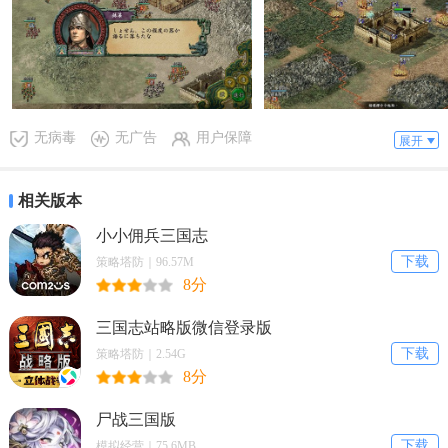
的结合，巧妙的策略搭配，大大增加了游戏的趣味性。
游戏特色
画面：继承之外的分量
无病毒
无广告
用户保障
展开
光荣的美工一向令人称道，很多玩家因此都将它的三国人物设计视为
最正统的形象代言，《三国志9》同样也不例外。值得注意的是，本次
相关版本
的游戏中一改前作中单张光盘的设计，令人惊异地又加入了一张光
盘，难道《三国志9》真有如此之大的程序容量吗？当然不是！相对于
小小佣兵三国志
之前游戏中只有片头、片尾动画的设计，这次的游戏中由于加入了众
下载
策略塔防｜96.57M
8分
多史实事件，因此在游戏中触发这些事件时就会播放对应的动画，而
这些动画占据了整整一张光盘。由于《三国志9》的中文版为光荣汉
三国志站略版微信登录版
化，因此动画中不仅有着中文字幕，更是中文配音，加上该系列游戏
下载
策略塔防｜2.54G
中一向出色的音乐，强烈推荐。
8分
系统：越来越高的要求
尸战三国版
下载
模拟经营｜75.6MB