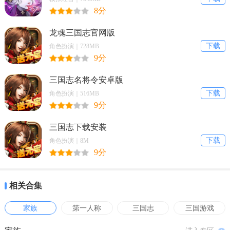
相比第一人称射击等极“吃”硬件的游戏，历史策略模拟游戏一直以来
8分
都被认作是对硬件需求最低的游戏，《三国志》系列更是如此。《三
国志9》虽然采用的是2D绘图制作，但或许是加入了太多的新内容，同
龙魂三国志官网版
下载
时借用了部分《信长之野望：苍天录》的引擎，因此就算在时下强劲
角色扮演｜728MB
9分
的P4机器上，战略与行动的切换仍然缓慢。当然，随着游戏的进行，
我们可以发现这并不完全是硬件的不足，而很大程度上是因为程序本
三国志名将令安卓版
身的设定执行问题。但无论怎样，历史策略模拟游戏对于电脑硬件的
下载
角色扮演｜516MB
需求正在加强，因此如果你的电脑配置不够好，那玩《三国志9》实在
9分
是会有些痛苦，尽管游戏本身是好玩的。
三国志下载安装
模式：君王的天下
下载
角色扮演｜8M
9分
《三国志9》重新将游戏回归到7代之前的君主至上模式，玩家只能以
君主的身份争战天下，号令群雄，7、8代中昙花一现的武将角色扮演
相关合集
模式也就消失不见了。与此同时，对应武将角色扮演所专设的精致城
市控制界面也被早先单一的城市命令窗口所取代。从总体上来说，虽
家族
第一人称
三国志
三国游戏
然模式的回归可以让玩家把精力更集中于对天下的掌控和策略的施