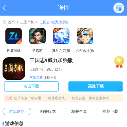
详情
首页
三国单机
三国志9威力加强版
逐鹿街机
逍遥游
真红之刃(魔
少年名将(送
域奇迹MU)
巅峰阵容)
三国志9威力加强版
1
上线时间：2020-12-17
｜
三国单机
|
140 MB
点击下载
高速下载
说明:
使用高速下载应用，下载速度更快，下载更安全，体验更多游戏。
游戏信息
相关版本
相关合集
推荐下载
游戏信息