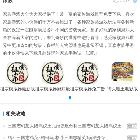
家族
进入专区
展，但原本已引为特色的创新的突然消失仍然让人感到有些遗憾。
家族游戏大全为大家提供了非常丰富的家族游戏推荐免费下载，喜欢
彩蛋：教学互动后的惊喜
家族游戏的小伙伴们千万不要错过了，各种家族类游戏玩法与各种新
大部分的玩家都不喜欢玩教学模式，这既是出于对《三国志》系列的
颖的设定一定能够满足各种不同的游戏玩家。超多好玩的家族游戏大
全在等着大家的游玩，来到奇妙的世界中进行冒险，感受家族游戏世
过分熟悉，同时也是一种自信的表现。但是，《三国志9》中的教学模
界中更加奇幻的故事，多样的人物塑造也是非常不错，喜欢家族手游
式却非比寻常，因为这里面隐藏了一个小小的惊喜。完成了教学模式
的小伙伴快来下载几款好玩的家族手游试一试吧！
的剧本后，游戏中会出现两位隐藏的武将：马云騄和黄月英（孔明之
妻），不错吧。相信很多玩家在《三国志8》中都建立过庞大的武将家
族，《三国志 9》一出，就无法再用，岂不可惜，因此游戏中提供了
将《三国志8》中自创武将导入游戏的设计，当然前提是你的硬盘上
祖宗模拟器最新版
祖宗模拟器游戏最
祖宗模拟器免广告
街头霸王电影版
《三国志8》还在，同时需要提醒的是，导入过程有些慢，但可以把当
手游
新版
下载安装2022
初辛苦创造的武将带来重新征战还是值得的。
战争：将在外，君命有所不受
相关攻略
三国志幻想大陆凤仪王元姬强度分析三国志幻想大陆凤仪王
游戏模式的回归，让《三国志9》成为了君王的天下，但或许是考虑到
08.09
元姬培养攻略与实战表现
身为堂堂一国之君，怎能每次都御驾亲征，于是游戏的战斗系统也发
格斗三国志精英3如何玩-格斗三国志精英3玩法介绍
08.08