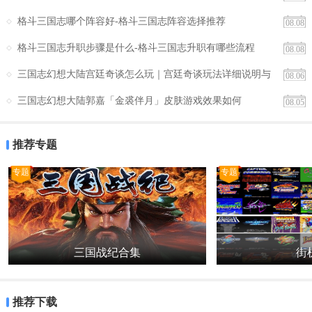
生了改变。而最大的改变在于，玩家再也无法控制战争的进行了，同
格斗三国志哪个阵容好-格斗三国志阵容选择推荐
08.08
时由于参考了同门旗下《信长之野望》的战斗设计，战略与行动转换
的时间很长，如果大家的电脑不够强劲，随着战争的频繁进行，等待
格斗三国志升职步骤是什么-格斗三国志升职有哪些流程
08.08
的时间足以让你打起瞌睡。古人云：将在外，君命有所不受。未曾想
三国志幻想大陆宫廷奇谈怎么玩｜宫廷奇谈玩法详细说明与
08.06
到，这句话在《三国志9》中却真成了现实。部队的阵型一经选定派出
体验评测
三国志幻想大陆郭嘉「金裘伴月」皮肤游戏效果如何
08.05
后，就再也无法更改，单挑更是变成由电脑指定，甚至于连奔射等战
技的施展也是随机发生，虽然暂时还无法定论这一改变的好坏，但对
推荐专题
于想玩游戏的玩家来说，这无疑将是一个新上手的过程。
专题
专题
三国战纪合集
街机
推荐下载