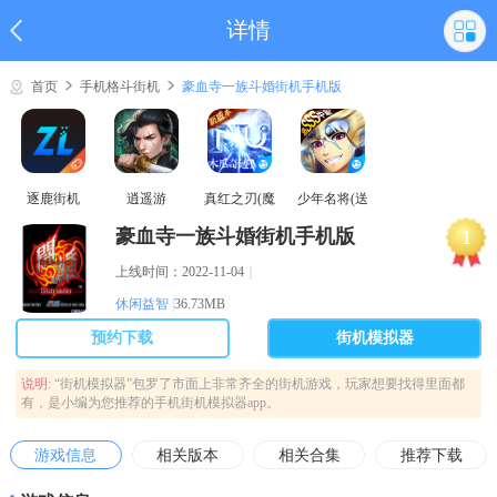
详情
首页
手机格斗街机
豪血寺一族斗婚街机手机版
逐鹿街机
逍遥游
真红之刃(魔
少年名将(送
域奇迹MU)
巅峰阵容)
豪血寺一族斗婚街机手机版
1
上线时间：2022-11-04
｜
休闲益智
|
36.73MB
预约下载
街机模拟器
说明:
“街机模拟器”包罗了市面上非常齐全的街机游戏，玩家想要找得里面都
有，是小编为您推荐的手机街机模拟器app。
游戏信息
相关版本
相关合集
推荐下载