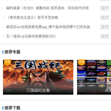
爆料披露《生化9》被删内容 里昂退休、回归初代洋馆
08.07
《奥特曼光之战士》新手开荒攻略
08.07
麻花豆mv在线观看免费app_哪个版本能用哪个已经失效
08.07
五一漫画vip兑换码免费领取2021
08.07
推荐专题
专题
专题
三国战纪合集
街机
推荐下载