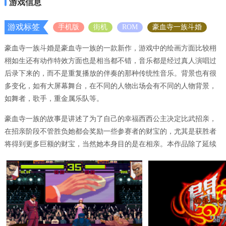
游戏信息
游戏标签
手机版
街机
ROM
豪血寺一族斗婚
豪血寺一族斗婚是豪血寺一族的一款新作，游戏中的绘画方面比较栩
栩如生还有动作特效方面也是相当都不错，音乐都是经过真人演唱过
后录下来的，而不是重复播放的伴奏的那种传统性音乐。背景也有很
多变化，如有大屏幕舞台，在不同的人物出场会有不同的人物背景，
如舞者，歌手，重金属乐队等。
豪血寺一族的故事是讲述了为了自己的幸福西西公主决定比武招亲，
在招亲阶段不管胜负她都会奖励一些参赛者的财宝的，尤其是获胜者
将得到更多巨额的财宝，当然她本身目的是在相亲。本作品除了延续
以往的格斗风格之外，还增加了“裁判(黑子)”和“过招”的特色，以及5
个新人物，4个《龙吼》人物。人物的技能分为特殊技，必杀技，超必
杀技(1力槽)，奥义(Max力槽)，暗杀技(部分人物特殊条件下使用)。