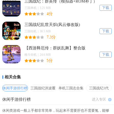
三国战纪：群英传（模拟器+ROM补丁）
下载
三国单机｜3.21 MB
4分
三国战纪乱世天炽(风云修改版)
下载
三国街机｜38.5 MB
7.3分
【西游释厄传：群妖乱舞】整合版
下载
格斗街机｜24.6 MB
5分
相关合集
休闲手游排行榜
三国战纪洪波覆
单机三国志合集
三国战纪1代
灭
hack合集
休闲手游排行榜
进入专区
休闲类游戏一般上手都非常简单，玩起来不需要肝也不需要氪，能够