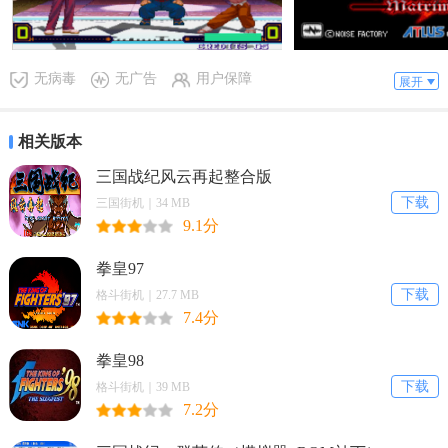
无病毒
无广告
用户保障
展开
相关版本
三国战纪风云再起整合版
下载
三国街机｜34 MB
9.1分
拳皇97
下载
格斗街机｜27.7 MB
7.4分
拳皇98
下载
格斗街机｜39 MB
7.2分