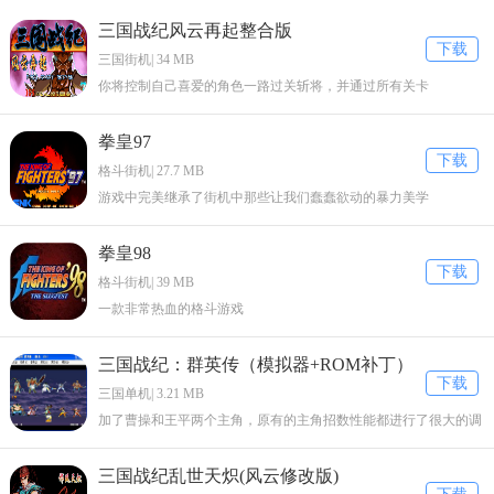
三国战纪风云再起整合版
下载
三国街机| 34 MB
你将控制自己喜爱的角色一路过关斩将，并通过所有关卡
拳皇97
下载
格斗街机| 27.7 MB
游戏中完美继承了街机中那些让我们蠢蠢欲动的暴力美学
拳皇98
下载
格斗街机| 39 MB
一款非常热血的格斗游戏
三国战纪：群英传（模拟器+ROM补丁）
下载
三国单机| 3.21 MB
加了曹操和王平两个主角，原有的主角招数性能都进行了很大的调
整。
三国战纪乱世天炽(风云修改版)