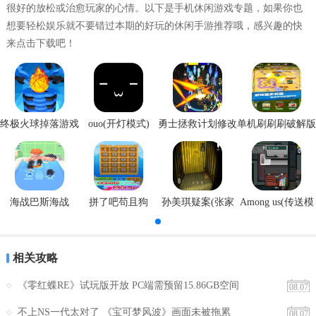
很好的放松或治愈玩家的心情。以下是手机休闲游戏专题，如果你也
想要轻松娱乐就不要错过本期的好玩的休闲手游推荐哦，感兴趣的快
来点击下载吧！
终极火球掉落游戏
ouo(开灯模式)
勇士拯救计划修改
单机刷刷刷破解版
安卓版
器
海战巴斯海战
拼了吧苟且狗
孙美琪疑案(张家
Among us(传送模
港口)
式)
相关攻略
《零红蝶RE》试玩版开放 PC端需预留15.86GB空间
08.07
不上NS一代太对了 《宝可梦风波》画面未被拖累
08.07