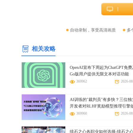
自动录制，享受高清画质
多
相关攻略
OpenAI宣布下周起为ChatGPT免
Go版用户提供无限文本对话功能
369962
2026-08
AI训练的"裁判员"有多快？三位独
开发者对RLHF奖励模型推理引擎
了一次彻底测速
369960
2026-08
绯石之心各职业如何选择-绯石之