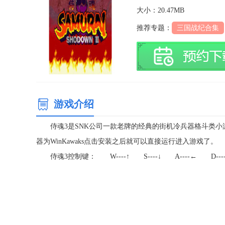
大小：20.47MB
推荐专题：
三国战纪合集
游戏介绍
侍魂3是SNK公司一款老牌的经典的街机冷兵器格斗类小
器为WinKawaks点击安装之后就可以直接运行进入游戏了。
侍魂3控制键： W----↑ S----↓ A----← D----← 