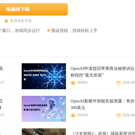
支持本款手游
个窗口，游戏同步运行
预设按钮，游戏轻松上手
费及
OpenAI申请驳回苹果商业秘密诉讼
称指控“毫无依据”
-07
369961
2026-08
立
OpenAI新硬件智能音箱泄露：售
做
300美元
-07
369959
2026-08
心
《少女前线2：追放》绒鼠新星说