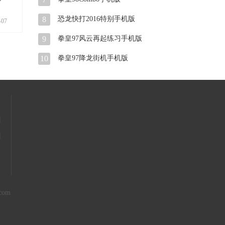
8
恐龙快打2016特别手机版
-07
9
拳皇97风云再起练习手机版
10
拳皇97降龙街机手机版
|
|
com