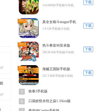
下载
134.08MB/手机格斗街机
NO.2
真全女格斗mugen手机
下载
版
1.9 GB/手机格斗街机
NO.3
热斗拳皇96安卓版
下载
296.96 KB/手机格斗街机
NO.4
-07
海贼王国际手机版
下载
347.3 MB/手机格斗街机
价超
5
铁拳3手机版
-07
6
口袋妖怪永恒之焱1.3Aios版
明
7
拳皇98Combo手机版