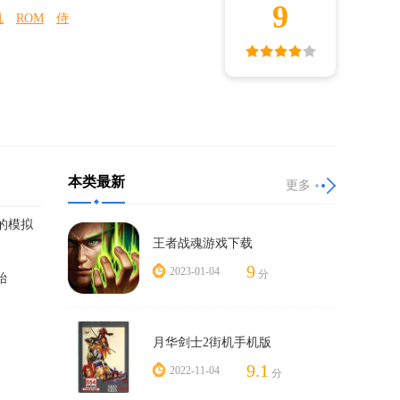
9
机
ROM
侍
本类最新
更多
的模拟
王者战魂游戏下载
9
2023-01-04
分
始
月华剑士2街机手机版
9.1
2022-11-04
分