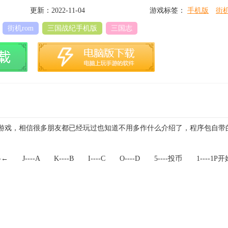
更新：2022-11-04
游戏标签：
手机版
街
魂3
街机rom
三国战纪手机版
三国志
游戏，相信很多朋友都已经玩过也知道不用多作什么介绍了，程序包自带
J----A K----B I----C O----D 5----投币 1----1P开