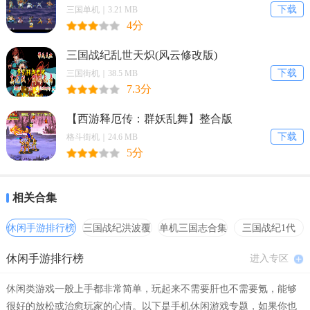
下载
三国单机｜3.21 MB
4分
三国战纪乱世天炽(风云修改版)
下载
三国街机｜38.5 MB
7.3分
【西游释厄传：群妖乱舞】整合版
下载
格斗街机｜24.6 MB
5分
相关合集
休闲手游排行榜
三国战纪洪波覆
单机三国志合集
三国战纪1代
灭
hack合集
休闲手游排行榜
进入专区
休闲类游戏一般上手都非常简单，玩起来不需要肝也不需要氪，能够
很好的放松或治愈玩家的心情。以下是手机休闲游戏专题，如果你也