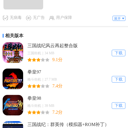
软件特色
1、钢琴巴士app下载大量正版教材，集世界各地多家权威机构之
无病毒
无广告
用户保障
展开
所长，涵盖所有学习钢琴的不同时期。
2、内建有高级人工智能技术，如正版伴奏、自动翻谱、一键打分
相关版本
等，可对学生进行智能化的帮助与打分。
三国战纪风云再起整合版
3、通过APP，老师可以创建班级并对班级进行管理，并对学生的
下载
三国街机｜34 MB
个人资料进行存档，便于管理。
9.1分
4、名师授课，深入浅出，全面掌握钢琴知识，帮助学员对所学内
拳皇97
容的理解和掌握。
下载
格斗街机｜27.7 MB
软件评测
7.4分
1、这是一个很有用的音乐学习软件，其中有大量的高质量的视频
拳皇98
教学，所有的课程都有专门的老师。
下载
格斗街机｜39 MB
7.2分
2、为你提供了大量的智能学习助手，让你能够随心所欲地学习钢
琴，非常的便捷。
三国战纪：群英传（模拟器+ROM补丁）