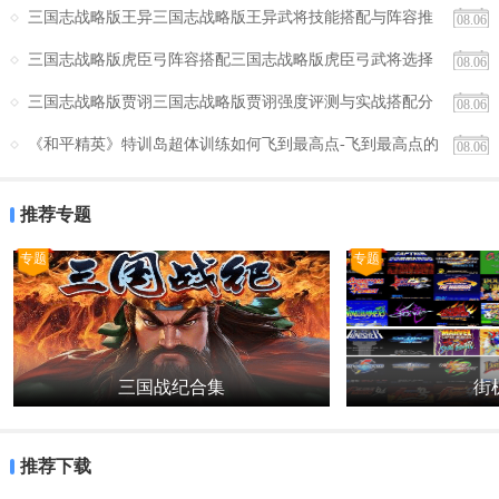
三国志战略版王异三国志战略版王异武将技能搭配与阵容推
08.06
荐
三国志战略版虎臣弓阵容搭配三国志战略版虎臣弓武将选择
08.06
与实战打法详细说明
三国志战略版贾诩三国志战略版贾诩强度评测与实战搭配分
08.06
析
《和平精英》特训岛超体训练如何飞到最高点-飞到最高点的
08.06
详细步骤
推荐专题
专题
专题
三国战纪合集
街机
推荐下载