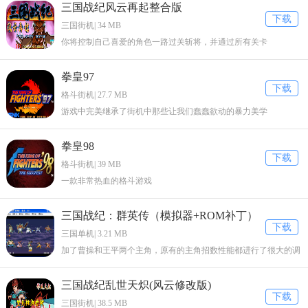
三国战纪风云再起整合版
下载
三国街机| 34 MB
你将控制自己喜爱的角色一路过关斩将，并通过所有关卡
拳皇97
下载
格斗街机| 27.7 MB
游戏中完美继承了街机中那些让我们蠢蠢欲动的暴力美学
拳皇98
下载
格斗街机| 39 MB
一款非常热血的格斗游戏
三国战纪：群英传（模拟器+ROM补丁）
下载
三国单机| 3.21 MB
加了曹操和王平两个主角，原有的主角招数性能都进行了很大的调
整。
三国战纪乱世天炽(风云修改版)
下载
三国街机| 38.5 MB