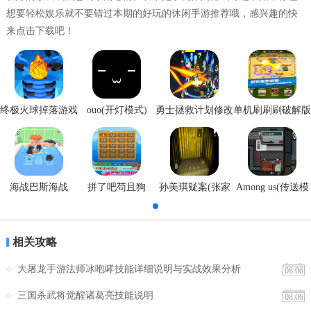
想要轻松娱乐就不要错过本期的好玩的休闲手游推荐哦，感兴趣的快
来点击下载吧！
终极火球掉落游戏
ouo(开灯模式)
勇士拯救计划修改
单机刷刷刷破解版
安卓版
器
海战巴斯海战
拼了吧苟且狗
孙美琪疑案(张家
Among us(传送模
港口)
式)
相关攻略
大屠龙手游法师冰咆哮技能详细说明与实战效果分析
08.06
三国杀武将觉醒诸葛亮技能说明
08.06