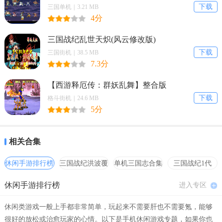
1、【贴心免费】
下载
三国单机｜3.21 MB
4分
无广告，不收费，体验十分流畅；
三国战纪乱世天炽(风云修改版)
2、【新鲜热门】
下载
三国街机｜38.5 MB
与各大泰国电视台同步更新，热门泰剧第一时间提醒；
7.3分
3、【智能追剧】
【西游释厄传：群妖乱舞】整合版
下载
格斗街机｜24.6 MB
智能记录进度，是你的贴心的追剧管家。
5分
应用优势
1.场外活动多：更多的泰星演唱会，见面会活动
相关合集
2.资讯更及时：超及时的泰剧更新资讯
休闲手游排行榜
三国战纪洪波覆
单机三国志合集
三国战纪1代
灭
hack合集
3.明星大揭秘：提供更多泰星八卦新闻
休闲手游排行榜
进入专区
小编简评
休闲类游戏一般上手都非常简单，玩起来不需要肝也不需要氪，能够
一款为泰剧迷们提供全新剧集的视频资源，超多数量的热门影视作品
很好的放松或治愈玩家的心情。以下是手机休闲游戏专题，如果你也