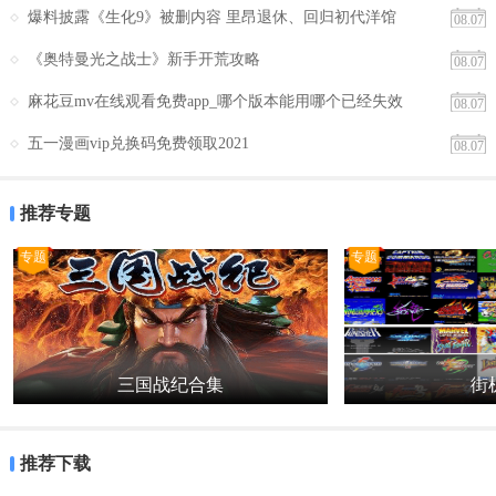
爆料披露《生化9》被删内容 里昂退休、回归初代洋馆
08.07
《奥特曼光之战士》新手开荒攻略
08.07
麻花豆mv在线观看免费app_哪个版本能用哪个已经失效
08.07
五一漫画vip兑换码免费领取2021
08.07
推荐专题
专题
专题
三国战纪合集
街机
推荐下载