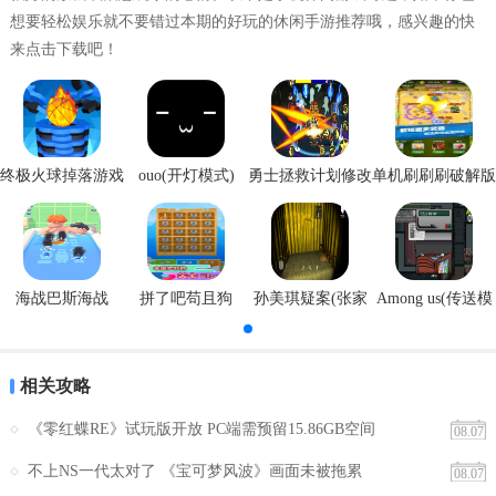
在其中都得到了充分的展示。与此同时泰国天府泰剧大全专门做的是
想要轻松娱乐就不要错过本期的好玩的休闲手游推荐哦，感兴趣的快
泰剧相关信息手机应用，泰剧的各种信息可以让玩家在任何时间任何
来点击下载吧！
地点在线阅读，一键分享观看自己喜欢的影视资源非常方便快捷。24
小时热播，同步跟播，2021最新热剧，独特多样的推荐机制让好看的
剧集直接呈现在您面前，多样的分类总有一种适合您的味道。收看记
录，收藏剧集不需注册，带来丰富的追剧体验。
终极火球掉落游戏
ouo(开灯模式)
勇士拯救计划修改
单机刷刷刷破解版
安卓版
器
海战巴斯海战
拼了吧苟且狗
孙美琪疑案(张家
Among us(传送模
港口)
式)
相关攻略
《零红蝶RE》试玩版开放 PC端需预留15.86GB空间
08.07
不上NS一代太对了 《宝可梦风波》画面未被拖累
08.07