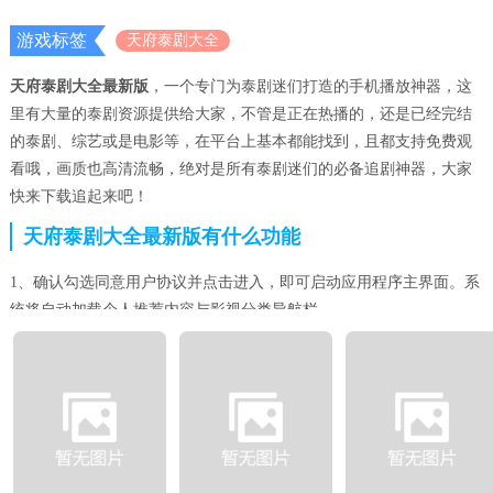
游戏标签
天府泰剧大全
天府泰剧大全最新版
，一个专门为泰剧迷们打造的手机播放神器，这
里有大量的泰剧资源提供给大家，不管是正在热播的，还是已经完结
的泰剧、综艺或是电影等，在平台上基本都能找到，且都支持免费观
看哦，画质也高清流畅，绝对是所有泰剧迷们的必备追剧神器，大家
快来下载追起来吧！
天府泰剧大全最新版有什么功能
1、确认勾选同意用户协议并点击进入，即可启动应用程序主界面。系
统将自动加载个人推荐内容与影视分类导航栏。
2、访问泰国电影专区，可浏览按年份与类型整理的影片库。每部作品
均提供剧情简介、演员表及评分信息。
3、进入泰国电视剧版块，能够查阅正在连载与已完结的剧集目录。支
持通过首字母排序或出品方进行剧目筛选。