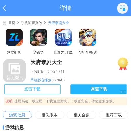
详情
首页
手机影音播放
天府泰剧大全
逐鹿街机
逍遥游
真红之刃(魔
少年名将(送
域奇迹MU)
巅峰阵容)
天府泰剧大全
1
上线时间：2025-10-11
｜
手机影音播放
|
27.9MB
点击下载
高速下载
说明:
使用高速下载应用，下载速度更快，下载更安全，体验更多游戏。
游戏信息
相关版本
相关合集
推荐下载
游戏信息