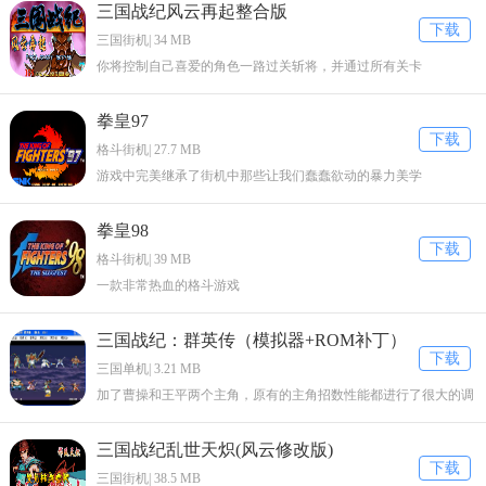
三国战纪风云再起整合版
下载
三国街机| 34 MB
你将控制自己喜爱的角色一路过关斩将，并通过所有关卡
拳皇97
下载
格斗街机| 27.7 MB
游戏中完美继承了街机中那些让我们蠢蠢欲动的暴力美学
拳皇98
下载
格斗街机| 39 MB
一款非常热血的格斗游戏
三国战纪：群英传（模拟器+ROM补丁）
下载
三国单机| 3.21 MB
加了曹操和王平两个主角，原有的主角招数性能都进行了很大的调
整。
三国战纪乱世天炽(风云修改版)
下载
三国街机| 38.5 MB