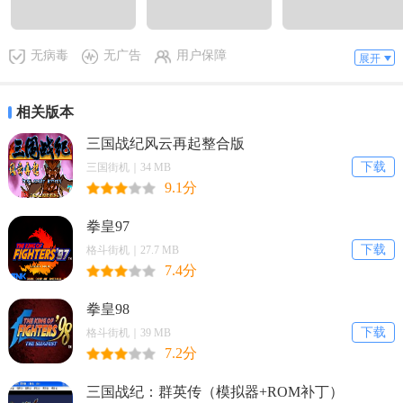
4、查看热门泰剧排行榜，该榜单依据点播量与用户评分动态更新。每
部上榜作品均标注更新状态与主演人员信息。
无病毒
无广告
用户保障
展开
官方介绍
天府泰剧大全为您提供不一样的泰剧以及其他更多影视分类，让你轻
相关版本
松的了解到最热泰剧以及其他影视资源，深度剖析经典影视内容，让
三国战纪风云再起整合版
你追看的任何影视剧都不容错过。
下载
三国街机｜34 MB
APP特色
9.1分
1、汇集的电视剧多，同步更新各大泰剧电视台，满足各种用户的观影
拳皇97
需求；
下载
格斗街机｜27.7 MB
7.4分
2、均是高清正版电视影视，给用户更极致的观影体验，播放更流畅。
拳皇98
3、可关注收藏自己喜欢的影视，播放进度自动记录，有更新手机推送
下载
格斗街机｜39 MB
提醒。
7.2分
天府泰剧大全软件亮点
三国战纪：群英传（模拟器+ROM补丁）