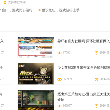
支持本款手游
个窗口，游戏同步运行
预设按钮，游戏轻松上手
图入
异环有官方社区吗 异环社区官网
-07
370001
2026-08
块
少女前线2追放米蒂尔角色说明指
-07
369999
2026-08
特别适合为不同社交媒体平台定制发布内容，操作直接高效。
何
逐出第五关如何过-逐出第五关通
有效果均可实时预览，帮助用户快速找到心仪的视觉风格。
动
介绍
-07
369997
2026-08
多种美化模式的快速切换，大幅简化专业级修图流程。