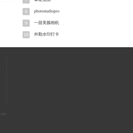
8
photostudiopro
9
一甜美颜相机
10
外勤水印打卡
|
|
com