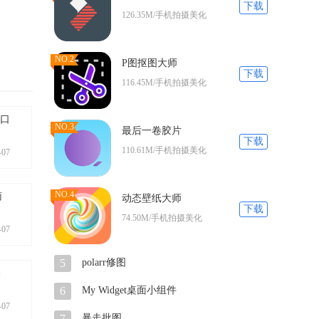
下载
126.35M/手机拍摄美化
NO.2
P图抠图大师
下载
116.45M/手机拍摄美化
入口
NO.3
最后一卷胶片
下载
110.61M/手机拍摄美化
-07
NO.4
南
动态壁纸大师
下载
74.50M/手机拍摄美化
-07
5
polarr修图
关
6
My Widget桌面小组件
-07
7
暴走批图