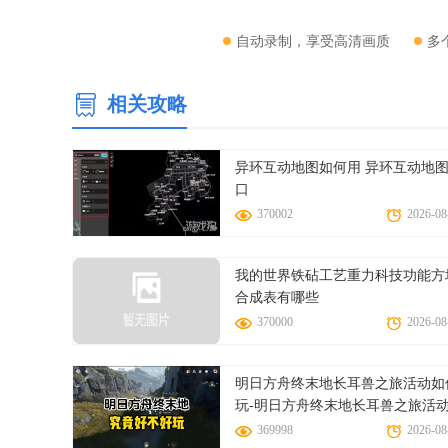
自动录制，享受高清画质
多
相关攻略
异环互动地图如何用 异环互动地
口
370002
2026-08
微口袋平台软件功能
我的世界铁砧工艺重力科技功能方
1. 图片编辑：
合成表有哪些
370000
2026-08
提供精准的裁剪与切图功能，允许用户自由调整画面比例，
2. 动态滤镜库：
明日方舟终末地长耳兽之旅活动如
拥有包含复古胶片、赛博朋克等风格在内的上百种滤镜，所
玩-明日方舟终末地长耳兽之旅活
3. 一键出片：
攻略
369998
2026-08
内置AI算法，能够自动优化照片的肤色与五官比例，并支持