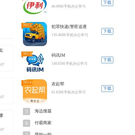
下载
46.69M/手机办公学习
NO.2
犯罪快递(警匪追逐
下载
159.4MB/手机办公学习
实
NO.3
码讯IM
下载
149.85M/手机办公学习
-07
NO.4
农起帮
下载
61.83M/手机办公学习
-07
5
海边搜题
哪
6
付霸商家
-07
7
题拍一拍