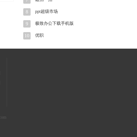
8
ppt超级市场
9
极致办公下载手机版
10
优职
|
|
com