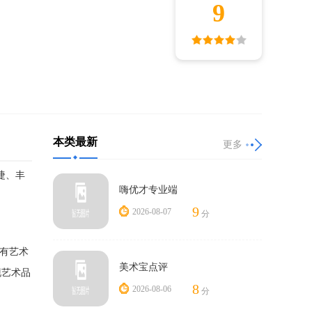
9
本类最新
更多
捷、丰
嗨优才专业端
。
9
2026-08-07
分
设有艺术
美术宝点评
现艺术品
8
2026-08-06
分