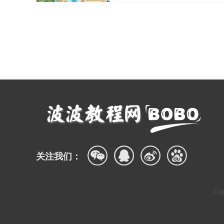
【胜乐典藏app内容】
1. 艺术品库：收录全球范围内的艺术品高清图片及详细信息
2. 艺术家介绍：详细介绍知名艺术家的生平、作品风格及艺
3. 展览信息：实时更新国内外艺术展览信息，包括展览时
4. 交易区：提供艺术品交易平台，支持用户发布出售信息或
5. 文化资讯：发布艺术文化相关的新闻、评论、访谈等内容
【胜乐典藏app用法】
1. 注册登录：下载并安装App后，完成注册登录流程，即可
2. 浏览艺术品：在首页或艺术品库中浏览各类艺术品，点击
关注我们：
3. 参与互动：在社区板块发表评论、点赞、分享，或加入感
4. 关注艺术家：点击艺术家介绍页面，关注喜欢的艺术家，
5. 交易操作：在交易区发布出售或求购信息，与卖家或买家
Co
【胜乐典藏app测评】