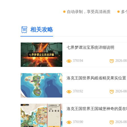
自动录制，享受高清画质
多
相关攻略
七界梦谭法宝系统详细说明
370194
2026-08
【胜乐典藏app技巧】
洛克王国世界风眠省精灵果实位置
1. 个性化推荐：利用算法根据用户的浏览历史和兴趣偏好
370192
2026-08
2. VR鉴赏：支持VR设备接入，让用户仿佛置身于艺术展览
3. 社区互动：加入艺术爱好者社群，参与话题讨论，与志同
洛克王国世界王国城堡神奇的蛋在
4. 专家讲堂：定期邀请艺术领域专家进行线上讲座，传授鉴
5. 收藏管理：建立个人收藏夹，记录并管理自己的艺术品收
370190
2026-08