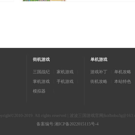
，覆盖多个艺术流派和时期。
术成就，帮助用户深入了解艺术背景。
间、地点、主题及亮点，方便用户规划参观行程。
购买意向，促进艺术品市场的流通。
，保持用户对艺术领域的持续关注。
街机游戏
单机游戏
|
|
|
三国战纪
家机游戏
游戏补丁
单机攻略
开始使用。
|
|
|
掌机游戏
手机游戏
街机攻略
本站特色
查看详情和高清图片。
|
模拟器
兴趣的社群参与讨论。
获取其最新作品和动态。
沟通协商，完成交易流程。
pyright©2010-2019. All rights reserved | 波波三国游戏官网|
kofbobo3g@163.
备案编号:湘ICP备2022015115号-4