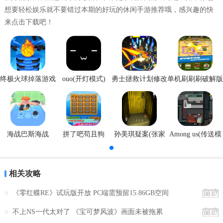
想要轻松娱乐就不要错过本期的好玩的休闲手游推荐哦，感兴趣的快
1. 界面简洁美观：音久音乐的界面简洁美观，操作简单易用，让用户
来点击下载吧！
可以更加方便地享受音乐。
2. 强大的搜索功能：音久音乐提供了强大的搜索功能，用户可以通过
关键词搜索找到自己喜欢的音乐。
终极火球掉落游戏
ouo(开灯模式)
勇士拯救计划修改
单机刷刷刷破解版
3. 个性化推荐：音久音乐会根据用户的听歌历史和偏好，为用户推荐
安卓版
器
相应的音乐，让用户享受到更加个性化的音乐体验。
4. 实时更新：音久音乐会实时更新最新的音乐动态和热门歌曲，让用
户随时了解最新的音乐趋势。
海战巴斯海战
拼了吧苟且狗
孙美琪疑案(张家
Among us(传送模
【音久音乐软件用法】
港口)
式)
1. 浏览热门榜单：用户可以在音久音乐的热门榜单上浏览最新的热门
相关攻略
歌曲和歌手，了解最新的音乐趋势。
《零红蝶RE》试玩版开放 PC端需预留15.86GB空间
08.07
2. 搜索歌曲：用户可以通过关键词搜索找到自己喜欢的歌曲，并了解
该歌曲的详细信息。
不上NS一代太对了 《宝可梦风波》画面未被拖累
08.07