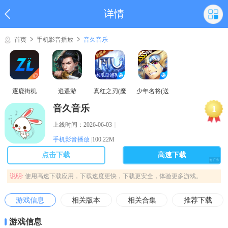
详情
首页
手机影音播放
音久音乐
逐鹿街机
逍遥游
真红之刃(魔
少年名将(送
域奇迹MU)
巅峰阵容)
音久音乐
1
上线时间：2026-06-03
｜
手机影音播放
|
100.22M
点击下载
高速下载
说明:
使用高速下载应用，下载速度更快，下载更安全，体验更多游戏。
游戏信息
相关版本
相关合集
推荐下载
游戏信息