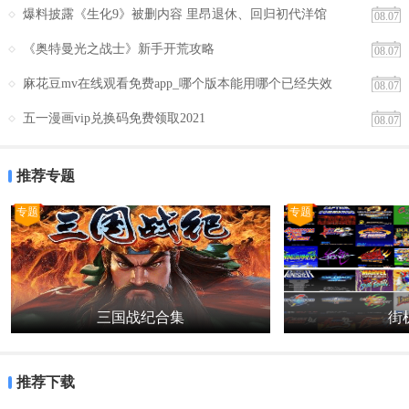
3. 下载歌曲：用户可以将喜欢的歌曲下载到本地，随时随地享受音乐
爆料披露《生化9》被删内容 里昂退休、回归初代洋馆
08.07
带来的快乐。
《奥特曼光之战士》新手开荒攻略
08.07
4. 创建歌单：用户可以创建自己的歌单，将自己喜欢的歌曲整理在一
麻花豆mv在线观看免费app_哪个版本能用哪个已经失效
08.07
起，方便管理和播放。
五一漫画vip兑换码免费领取2021
08.07
5. 分享歌曲：用户可以将自己喜欢的歌曲分享给好友，与好友一起分
享音乐的快乐。
推荐专题
【音久音乐软件测评】
专题
专题
音久音乐是一款非常优秀的音乐软件，它提供了海量的音乐资源、高
品质的音乐播放、多种音频格式支持、社交分享等功能，满足了用户
的各种音乐需求。同时，音久音乐的界面简洁美观、操作简单易用、
个性化推荐等特点也深受用户的喜爱。在测评中，我们发现音久音乐
的性能稳定、响应速度快、用户体验良好等方面都表现得非常出色。
三国战纪合集
街机
因此，我们给予音久音乐高度评价，并推荐给广大用户使用。
推荐下载