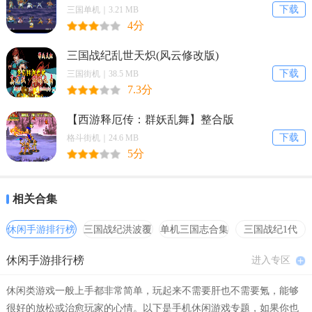
下载
三国单机｜3.21 MB
4分
三国战纪乱世天炽(风云修改版)
下载
三国街机｜38.5 MB
7.3分
【音久音乐软件特色】
【西游释厄传：群妖乱舞】整合版
1. 海量音乐资源：音久音乐拥有庞大的音乐库，涵盖了各种类型的音
下载
格斗街机｜24.6 MB
乐，满足用户的各种音乐需求。
5分
2. 高品质音乐播放：音久音乐提供了高品质的音乐播放，让用户享受
到更加纯净、清晰的音乐声音。
相关合集
3. 多种音频格式支持：音久音乐支持多种音频格式，包括MP3、AA
休闲手游排行榜
三国战纪洪波覆
单机三国志合集
三国战纪1代
C、FLAC、WAV等，满足用户不同的音频需求。
灭
hack合集
休闲手游排行榜
进入专区
4. 社交分享功能：音久音乐还提供了社交分享功能，用户可以将自己
喜欢的音乐分享给好友，与好友一起分享音乐的快乐。
休闲类游戏一般上手都非常简单，玩起来不需要肝也不需要氪，能够
【音久音乐软件亮点】
很好的放松或治愈玩家的心情。以下是手机休闲游戏专题，如果你也