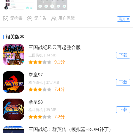
无病毒
无广告
用户保障
展开
相关版本
三国战纪风云再起整合版
下载
三国街机｜34 MB
9.1分
拳皇97
下载
格斗街机｜27.7 MB
7.4分
拳皇98
下载
格斗街机｜39 MB
7.2分
三国战纪：群英传（模拟器+ROM补丁）