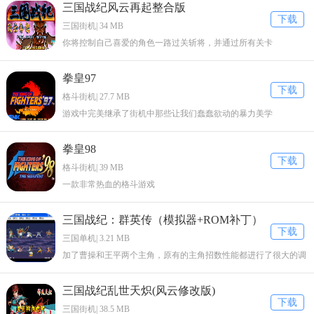
三国战纪风云再起整合版
下载
三国街机| 34 MB
你将控制自己喜爱的角色一路过关斩将，并通过所有关卡
拳皇97
下载
格斗街机| 27.7 MB
游戏中完美继承了街机中那些让我们蠢蠢欲动的暴力美学
拳皇98
下载
格斗街机| 39 MB
一款非常热血的格斗游戏
三国战纪：群英传（模拟器+ROM补丁）
下载
三国单机| 3.21 MB
加了曹操和王平两个主角，原有的主角招数性能都进行了很大的调
整。
三国战纪乱世天炽(风云修改版)
下载
三国街机| 38.5 MB