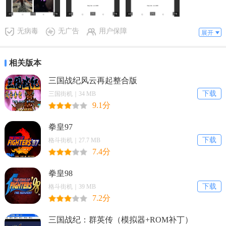
剪辑需求。
2、轻松处理图片，无论是裁剪、调色还是添加特效，都能一键完成。
无病毒
无广告
用户保障
展开
3、高效剪辑视频，支持拼接、变速、添加字幕等操作，让创作更便
捷。
相关版本
4、解锁高级功能，享受更多创意工具，为视频图片剪辑增添更多可
三国战纪风云再起整合版
能。
下载
三国街机｜34 MB
9.1分
5、跟随版本更新，不断优化体验，持续带来更强大、更实用的剪辑功
能。
拳皇97
EasyCut剪辑软件(视频图片剪辑)使用说明
下载
格斗街机｜27.7 MB
7.4分
1. 素材丰富：EasyCut剪辑软件提供海量素材，涵盖拼图、贴纸、裁剪
等多样功能，充分满足不同用户剪辑需求。
拳皇98
下载
格斗街机｜39 MB
2. 图片处理：可轻松处理图片，实现各种创意效果。
7.2分
3. 视频剪辑：能对视频进行剪辑操作，满足多样视频创作。
三国战纪：群英传（模拟器+ROM补丁）