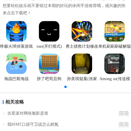
想要轻松娱乐就不要错过本期的好玩的休闲手游推荐哦，感兴趣的快
来点击下载吧！
终极火球掉落游戏
ouo(开灯模式)
勇士拯救计划修改
单机刷刷刷破解版
安卓版
器
海战巴斯海战
拼了吧苟且狗
孙美琪疑案(张家
Among us(传送模
港口)
式)
相关攻略
吉星派对网络魅影是谁
08.09
我叫MT口袋守卫战怎么精氪
08.09