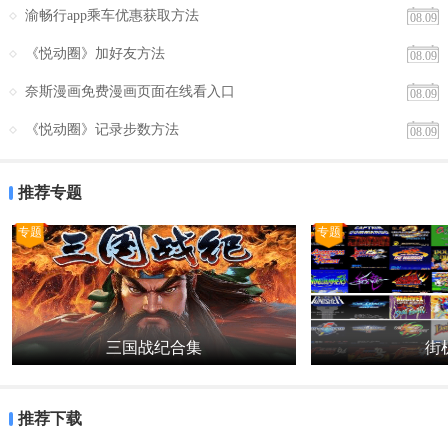
渝畅行app乘车优惠获取方法
08.09
《悦动圈》加好友方法
08.09
奈斯漫画免费漫画页面在线看入口
08.09
《悦动圈》记录步数方法
08.09
推荐专题
专题
专题
三国战纪合集
街机
推荐下载