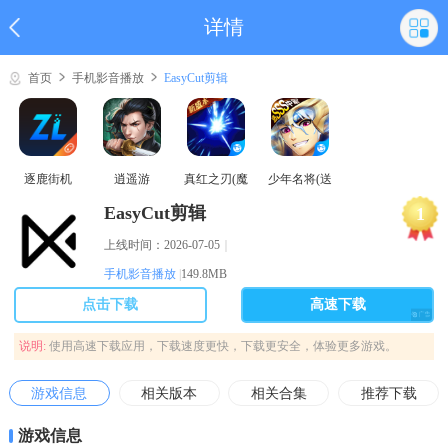
详情
首页
手机影音播放
EasyCut剪辑
逐鹿街机
逍遥游
真红之刃(魔
少年名将(送
域奇迹MU)
巅峰阵容)
EasyCut剪辑
1
上线时间：2026-07-05
｜
手机影音播放
|
149.8MB
点击下载
高速下载
说明:
使用高速下载应用，下载速度更快，下载更安全，体验更多游戏。
游戏信息
相关版本
相关合集
推荐下载
游戏信息