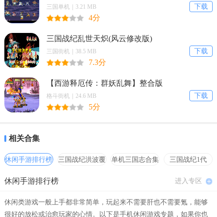
4. 功能全面：不管处理图片还是视频，都能轻松搞定。
下载
三国单机｜3.21 MB
4分
5. 版本更新：解锁高级功能版本持续更新，带来更多便利与可能。
三国战纪乱世天炽(风云修改版)
EasyCut剪辑软件(视频图片剪辑)常见问题
下载
三国街机｜38.5 MB
7.3分
1. EasyCut剪辑软件能处理哪些内容？
答：不管是图片还是视频，它都能够轻松搞定。
【西游释厄传：群妖乱舞】整合版
下载
格斗街机｜24.6 MB
2. EasyCut剪辑软件有哪些功能？
5分
答：提供了超级丰富的素材，包含拼图、贴纸、裁剪等多种功能。
相关合集
3. 软件能满足什么需求？
答：极大满足了不同用户的剪辑需要。
休闲手游排行榜
三国战纪洪波覆
单机三国志合集
三国战纪1代
灭
hack合集
4. 如何解锁高级功能？
休闲手游排行榜
进入专区
答：通过版本更新来解锁高级功能。
休闲类游戏一般上手都非常简单，玩起来不需要肝也不需要氪，能够
很好的放松或治愈玩家的心情。以下是手机休闲游戏专题，如果你也