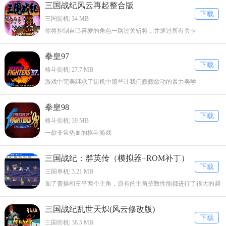
三国战纪风云再起整合版
下载
三国街机| 34 MB
你将控制自己喜爱的角色一路过关斩将，并通过所有关卡
拳皇97
下载
格斗街机| 27.7 MB
游戏中完美继承了街机中那些让我们蠢蠢欲动的暴力美学
拳皇98
下载
格斗街机| 39 MB
一款非常热血的格斗游戏
三国战纪：群英传（模拟器+ROM补丁）
下载
三国单机| 3.21 MB
加了曹操和王平两个主角，原有的主角招数性能都进行了很大的调
整。
三国战纪乱世天炽(风云修改版)
下载
三国街机| 38.5 MB