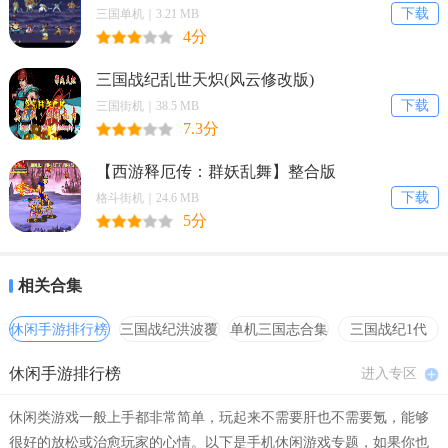
下载
三国单机｜3.21 MB
4分
2. 具备去水印、滤镜、文字、变速、视频拼接等编辑功能。
3. 有多类视频模板可选，如旅行、自然、美食等。
三国战纪乱世天炽(风云修改版)
下载
三国街机｜38.5 MB
4. 内置独立音乐剪辑板块，能进行音频提取、剪切、变速、变调及音
7.3分
视频格式转换。
【西游释厄传：群妖乱舞】整合版
5. 作品自动保存至个人作品栏，整合视频剪辑、素材、模板、音频处
下载
格斗街机｜24.6 MB
理等功能，满足日常短视频影音制作需求。
5分
DJ视频剪辑2026最新版本常见问题
问：DJ视频剪辑2026最新版本支持导入哪些视频？
相关合集
答：支持导入本地视频开启创作。
休闲手游排行榜
三国战纪洪波覆
单机三国志合集
三国战纪1代
灭
hack合集
问：这款软件有哪些视频编辑功能？
休闲手游排行榜
进入专区
答：配备去水印、滤镜、文字、变速、视频拼接等视频编辑功能。
休闲类游戏一般上手都非常简单，玩起来不需要肝也不需要氪，能够
很好的放松或治愈玩家的心情。以下是手机休闲游戏专题，如果你也
问：有哪些视频模板可供选用？