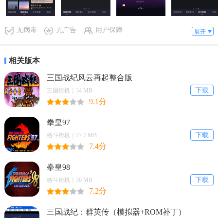
4、自动保存：作品自动保存至个人作品栏，方便随时查看和编辑。
无病毒
无广告
用户保障
DJ视频剪辑2026最新版本功能
展开
1、支持导入本地视频创作，有去水印、滤镜、文字、变速、视频拼接
相关版本
等视频编辑功能。
三国战纪风云再起整合版
2、划分旅行、自然、美食等多类视频模板，可根据不同主题快速选
下载
三国街机｜34 MB
用。
9.1分
3、内置独立音乐剪辑板块，能完成音频提取、剪切、变速、变调等操
拳皇97
作。
下载
格斗街机｜27.7 MB
7.4分
4、支持音视频格式转换，作品自动保存至个人作品栏，方便查找。
5、整合视频剪辑、素材模板、音频处理等多项功能，满足短视频制作
拳皇98
需求。
下载
格斗街机｜39 MB
7.2分
DJ视频剪辑2026最新版本使用说明
三国战纪：群英传（模拟器+ROM补丁）
1. 支持导入本地视频，开启创作之旅。