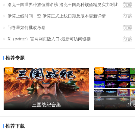
洛克王国世界种族值排名榜 洛克王国高种族值精灵实力对比
08.09
分析
伊莫上线时间一览 伊莫正式上线日期及版本更新详情
08.09
问卷星如何批改考卷
08.09
X（twitter）官网网页版入口-最新可访问链接
08.09
推荐专题
专题
专题
三国战纪合集
街机
推荐下载