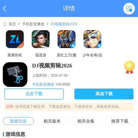
详情
首页
手机影音播放
DJ视频剪辑2026
逐鹿街机
逍遥游
真红之刃(魔
少年名将(送
域奇迹MU)
巅峰阵容)
DJ视频剪辑2026
1
上线时间：2026-07-06
｜
手机影音播放
|
140.8MB
点击下载
高速下载
说明:
使用高速下载应用，下载速度更快，下载更安全，体验更多游戏。
游戏信息
相关版本
相关合集
推荐下载
游戏信息