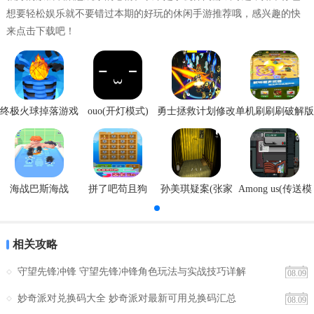
想要轻松娱乐就不要错过本期的好玩的休闲手游推荐哦，感兴趣的快
答：划分旅行、自然、美食等多类视频模板可供选用。
来点击下载吧！
问：独立音乐剪辑板块能进行什么操作？
答：可完成音频提取、音频剪切、变速变调、音视频格式转换操作。
问：作品保存位置在哪？
终极火球掉落游戏
ouo(开灯模式)
勇士拯救计划修改
单机刷刷刷破解版
安卓版
器
答：作品自动保存至个人作品栏。
问：软件能满足什么需求？
海战巴斯海战
拼了吧苟且狗
孙美琪疑案(张家
Among us(传送模
答：整合视频剪辑、素材模板、音频处理多项功能，满足日常短视频
港口)
式)
影音制作需求。
相关攻略
守望先锋冲锋 守望先锋冲锋角色玩法与实战技巧详解
08.09
妙奇派对兑换码大全 妙奇派对最新可用兑换码汇总
08.09