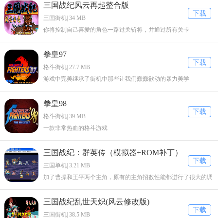
三国战纪风云再起整合版
下载
三国街机| 34 MB
你将控制自己喜爱的角色一路过关斩将，并通过所有关卡
拳皇97
下载
格斗街机| 27.7 MB
游戏中完美继承了街机中那些让我们蠢蠢欲动的暴力美学
拳皇98
下载
格斗街机| 39 MB
一款非常热血的格斗游戏
三国战纪：群英传（模拟器+ROM补丁）
下载
三国单机| 3.21 MB
加了曹操和王平两个主角，原有的主角招数性能都进行了很大的调
整。
三国战纪乱世天炽(风云修改版)
下载
三国街机| 38.5 MB