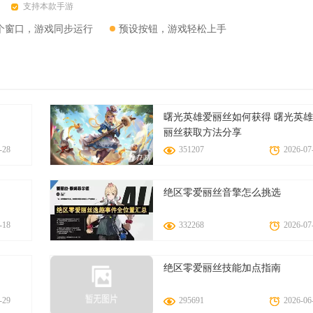
以根据自己的喜好来选择完成任务的方式。
支持本款手游
可以与其他玩家进行交流互动，结交朋友。
个窗口，游戏同步运行
预设按钮，游戏轻松上手
都栩栩如生。
，玩家可以根据自己的喜好来打造专属的公主。
曙光英雄爱丽丝如何获得 曙光英
过学习和练习来提升技能等级。技能等级越高，公主的能力就越强。
丽丝获取方法分享
提升公主的能力和技能等级。玩家可以根据自己的能力来选择完成任务的方
-28
351207
2026-07
得更多的帮助和支持。
和要求来合理分配时间。
绝区零爱丽丝音擎怎么挑选
玩家可以通过购买装备、道具等方式来提升公主的能力和技能等级。
-18
332268
2026-07
游戏，它有着出色的画面和音效，以及极具挑战性的任务和玩法。玩家可
绝区零爱丽丝技能加点指南
，探索奇幻世界并达成游戏目标。如果你喜欢模拟养成类游戏的话，《樱
-29
295691
2026-06