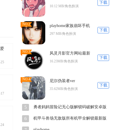
下载
的生活安卓
10.12 MB/角色扮演
NO.2
playhome家族崩坏手机
下载
版
297 MB/角色扮演
雄爱
NO.3
风灵月影官方网站最新
下载
版本
式。
16.23MB/角色扮演
-25
NO.4
尼尔伪装者ver
下载
35.62MB/角色扮演
-17
5
勇者妈妈冒险记无心版解锁码破解安卓版
以在游戏
花公主模
6
机甲斗兽场无敌版所有机甲全解锁最新版
2021
-24
7
playhome