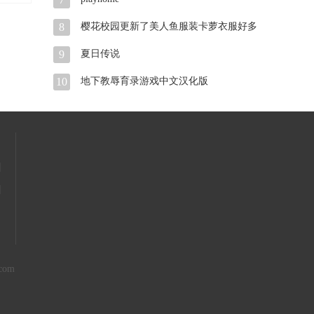
8
樱花校园更新了美人鱼服装卡萝衣服好多
衣服2021最新版
9
夏日传说
10
地下教辱育录游戏中文汉化版
|
|
com