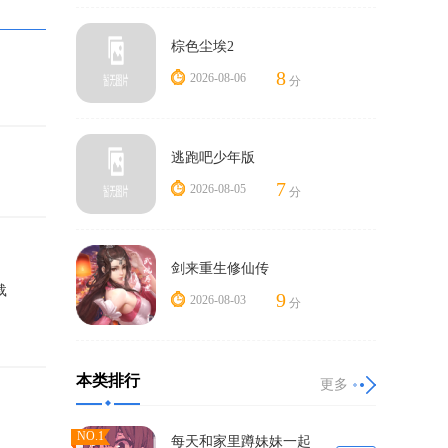
棕色尘埃2
8
2026-08-06
分
逃跑吧少年版
7
2026-08-05
分
剑来重生修仙传
载
9
2026-08-03
分
本类排行
更多
NO.1
每天和家里蹲妹妹一起