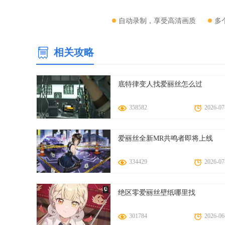
2. 多样化的任务挑战：游戏中拥有众多任务和挑战，玩家可
3. 丰富的社交互动：游戏中拥有丰富的社交互动玩法，玩家
自动录制，享受高清画质
多
4. 精美的游戏画面：游戏的画面精美细致，每个场景和人物
5. 强大的公主养成系统：游戏中的公主养成系统非常强大
相关攻略
【樱花公主模拟器爱丽丝版攻略】
底特律变人找爱丽丝怎么过
1. 提升技能：技能是游戏中非常重要的元素，玩家可以通
2. 完成任务：完成任务可以获得大量的经验和奖励，从而
358582
2026-07
3. 与人互动：在游戏中与其他玩家互动可以结交朋友，并获
4. 合理安排时间：在游戏中要合理安排时间，根据任务难度
爱丽丝全新MR共鸣者即将上线
5. 合理利用资源：在游戏中合理利用资源是非常重要的，
334429
2026-07
【樱花公主模拟器爱丽丝版测评】
《樱花公主模拟器爱丽丝版》是一款极具吸引力的模拟养成
绝区零爱丽丝壁纸哪里找
中体验到公主的养成乐趣，与NPC和其他玩家进行社交互动
301784
2026-06
拟器爱丽丝版》绝对值得一试！