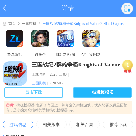
详情
首页
三国街机
三国战纪2群雄争霸Knights of Valour 2 Nine Dragons
逐鹿街机
逍遥游
真红之刃(魔
少年名将(送
域奇迹MU)
巅峰阵容)
三国战纪2群雄争霸Knights of Valour
1
2 Nine Dragons
上线时间：2021-11-03
｜
三国街机
|
37.20 MB
点击下载
街机模拟器
说明:
“街机模拟器”包罗了市面上非常齐全的街机游戏，玩家想要找得里面都
有，是小编为您推荐的手机街机模拟器app。
游戏信息
相关版本
相关合集
推荐下载