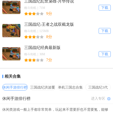
三国战纪乱世枭雄-月华传说
武将对战 魔王挑战模式
下载
格斗街机｜71M
9分
三国战纪-王者之战双截龙版
下载
格斗街机｜125MB
8分
三国战纪经典最新版
下载
格斗街机｜30M
7分
相关合集
休闲手游排行榜
三国战纪洪波覆
单机三国志合集
三国战纪1代
灭
hack合集
休闲手游排行榜
进入专区
休闲类游戏一般上手都非常简单，玩起来不需要肝也不需要氪，能够