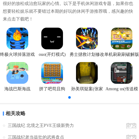
很好的放松或治愈玩家的心情。以下是手机休闲游戏专题，如果你也
想要轻松娱乐就不要错过本期的好玩的休闲手游推荐哦，感兴趣的快
来点击下载吧！
终极火球掉落游戏
ouo(开灯模式)
勇士拯救计划修改
单机刷刷刷破解版
安卓版
器
海战巴斯海战
拼了吧苟且狗
孙美琪疑案(张家
Among us(传送模
港口)
式)
相关攻略
三国战纪 北境之王PVE王级新势力
07.25
三国战纪老当益壮的武将盘点
07.25