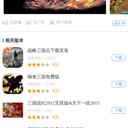
游戏模式
E-MODE
无病毒
无广告
用户保障
展开
简单任务 适合初学者练习之模式 只有三个关卡
相关版本
战略三国志下载安装
N-MODE
下载
策略塔防｜1.09GB
8分
一般任务 完整任务之模式
铜雀三国免费版
下载
策略塔防｜125MB
R-MODE
8分
三国战纪2012无双版&天下一统2015
专家排名 挑战不可能的专家模式
下载
格斗街机｜35M
8分
C-MODE