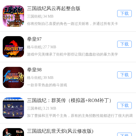
三国战纪风云再起整合版
下载
三国街机| 34 MB
你将控制自己喜爱的角色一路过关斩将，并通过所有关卡
拳皇97
下载
格斗街机| 27.7 MB
游戏中完美继承了街机中那些让我们蠢蠢欲动的暴力美学
拳皇98
下载
格斗街机| 39 MB
一款非常热血的格斗游戏
三国战纪：群英传（模拟器+ROM补丁）
下载
三国单机| 3.21 MB
加了曹操和王平两个主角，原有的主角招数性能都进行了很大的调
整。
三国战纪乱世天炽(风云修改版)