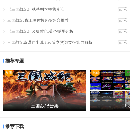
《三国战纪》驰骋副本舍我其谁
07.25
三国战纪 虎卫夏侯惇PVP阵容推荐
07.25
《三国战纪》改版紫色:蓝色援军分析
07.25
三国战纪奇谋百出算无遗策之贾诩竞技能力解析
07.25
推荐专题
专题
专题
三国战纪合集
街机
推荐下载