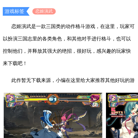
游戏标签
恋姬演武
恋姬演武是一款三国类的动作格斗游戏，在这里，玩家可
以扮演三国志里的各类角色，和其他对手进行格斗，也可以
控制他们，并释放其强大的绝招，很好玩，感兴趣的玩家快
来下载吧！
此作暂无下载来源，小编在这里给大家推荐其他好玩的游
戏：
三国志曹操传免安装版
、
三国志英杰传中文版
、
三国群
英传中文版
、
三国群英传2绿色版
等等。
游戏更新
新增玩家角色「张辽」、军师「贾驱」