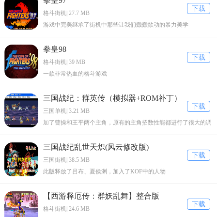
拳皇97
下载
格斗街机| 27.7 MB
游戏中完美继承了街机中那些让我们蠢蠢欲动的暴力美学
拳皇98
下载
格斗街机| 39 MB
一款非常热血的格斗游戏
三国战纪：群英传（模拟器+ROM补丁）
下载
三国单机| 3.21 MB
加了曹操和王平两个主角，原有的主角招数性能都进行了很大的调
整。
三国战纪乱世天炽(风云修改版)
下载
三国街机| 38.5 MB
此版释放了吕布、夏侯渊，加入了KOF中的人物
【西游释厄传：群妖乱舞】整合版
下载
格斗街机| 24.6 MB