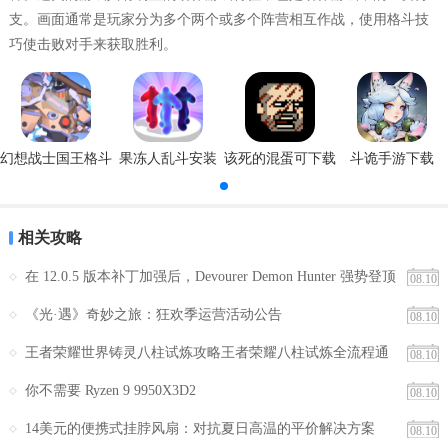
支。画面通常是玩家分为多个两个或多个阵营相互作战，使用格斗技
除了可与 CPU 对战的街机模式之外，还包含了训练模
巧使击败对手来获取胜利。
式！准备迎战联网对战，好好练习吧！
在训练模式中磨练自己的技能，有把握后便可以尝试挑战
幻想战士国王格斗
果冻人乱斗安装
该死的混蛋可下载
斗诡手游下载
模式
安卓版
安装
支持回放模式。记录最佳比赛，在练习时好好使用吧！
相关攻略
在 12.0.5 版本补丁加强后，Devourer Demon Hunter 强势登顶
08.10
除了本地对战外，还支持联网对战！与前来游戏的好友、
排行榜
《光·遇》奇妙之旅：狂欢季运营活动公告
08.10
在线的玩家一起，在排名赛上大显身手吧！
王者荣耀世界铸灵八柱试炼攻略王者荣耀八柱试炼全流程通
08.10
关实用技巧与阵容推荐
支持 Steam 成绩、云端存储、训练卡
你不需要 Ryzen 9 9950X3D2
08.10
14美元的便携式挂脖风扇：对抗夏日高温的平价解决方案
08.10