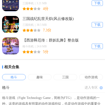
下载
三国单机｜3.21 MB
4分
游戏特色
三国战纪乱世天炽(风云修改版)
新手和资深玩家均能迅速上手，以地面战为主轴的战斗体
下载
三国街机｜38.5 MB
7.3分
系，您可以迅速掌握并开始格斗游戏所特有的引人入胜的战
【西游释厄传：群妖乱舞】整合版
略比拼。
下载
格斗街机｜24.6 MB
5分
可以为 14 个玩家角色提供支援的角色，8 个军师最新登
场。
相关合集
格斗
趣味
三国
动作游戏
灵活运用「崩击」系统，瞄准场景连击的机会
格斗
进入专区
召唤军师，能用于 EX 必杀、奥义、秘奥义的「谋略栏」
格斗游戏（Fight Technology Game，简称为FTG），是动作游戏的一
的使用方法是游戏的关键。
种。这类的游戏具有明显的动作游戏特征，也是动作游戏中的重要分