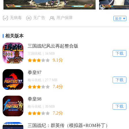
取消所属国家限制，所有军师均可选择。
无病毒
无广告
用户保障
展开
新增崩击连击击中以外，被破招状态下可追击的「SPECI
相关版本
AL DOWN」。
三国战纪风云再起整合版
下载
三国街机｜34 MB
新增「城下集市」「宛城」阶段。
9.1分
拳皇97
新增训练模式下的随机播放功能
下载
格斗街机｜27.7 MB
7.4分
每个角色新增 2 种颜色。可通过 E 按键和 F 按键进行选
拳皇98
择
下载
格斗街机｜39 MB
7.2分
同等最新街机版的『恋姬?演武 辽来来』，全新改版推出
三国战纪：群英传（模拟器+ROM补丁）
的力作。