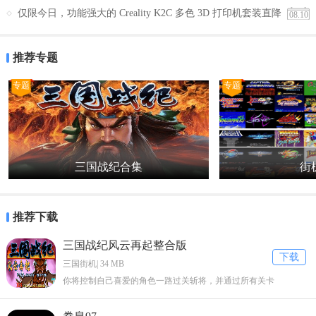
仅限今日，功能强大的 Creality K2C 多色 3D 打印机套装直降
08.10
200 美元
推荐专题
专题
专题
三国战纪合集
街机
推荐下载
三国战纪风云再起整合版
下载
三国街机| 34 MB
你将控制自己喜爱的角色一路过关斩将，并通过所有关卡