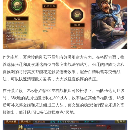
作为主坦，夏侯惇的刚烈不屈能有效吸引敌方火力。在搭配方面，推
荐选择张辽和夏侯渊这两位自带突击战法的武将。张辽的陷阵突袭和
夏侯渊的将行其疾都能稳定触发连击效果，配合百骑劫营等突击战
法，可以快速清理敌方副将，大大减轻夏侯惇的承压。
在开荒阶段，2级地仅需500左右战损即可轻松拿下。当队伍达到12级
时，3级地的战损也能控制在800以内，效率远超其他单核队伍。18级
后可补充蔡文姬和乐进组成三人队，蔡文姬的稳定治疗配合乐进的高
额输出，能让队伍以极低战损攻克4级地。