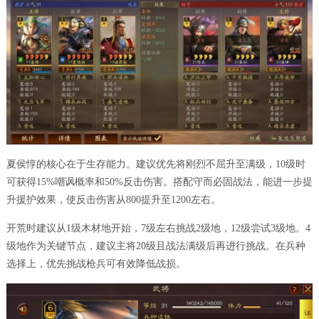
夏侯惇的核心在于生存能力。建议优先将刚烈不屈升至满级，10级时
可获得15%嘲讽概率和50%反击伤害。搭配守而必固战法，能进一步提
升援护效果，使反击伤害从800提升至1200左右。
开荒时建议从1级木材地开始，7级左右挑战2级地，12级尝试3级地。4
级地作为关键节点，建议主将20级且战法满级后再进行挑战。在兵种
选择上，优先挑战枪兵可有效降低战损。