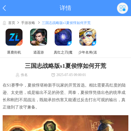
详情
首页
手游攻略
三国志战略版s1夏侯惇如何开荒
逐鹿街机
逍遥游
真红之刃(魔
少年名将(送
域奇迹MU)
巅峰阵容)
三国志战略版s1夏侯惇如何开荒
佚名
2025-07-05 09:00:01
在S1赛季中，夏侯惇堪称新手玩家的开荒首选。相比需要高红度的陆
逊、太史慈，或是输出不足的孙坚、周泰，夏侯惇凭借出色的统率成
长和刚烈不屈战法，既能承担伤害又能通过反击打出可观的输出，真
正做到了攻守兼备。