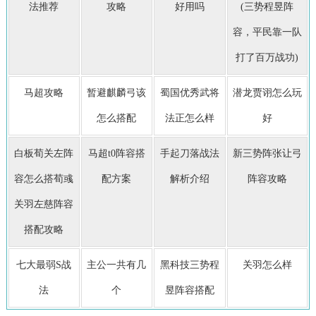
法推荐
攻略
好用吗
(三势程昱阵
容，平民靠一队
打了百万战功)
马超攻略
暂避麒麟弓该
蜀国优秀武将
潜龙贾诩怎么玩
怎么搭配
法正怎么样
好
白板荀关左阵
马超t0阵容搭
手起刀落战法
新三势阵张让弓
容怎么搭荀彧
配方案
解析介绍
阵容攻略
关羽左慈阵容
搭配攻略
七大最弱S战
主公一共有几
黑科技三势程
关羽怎么样
法
个
昱阵容搭配