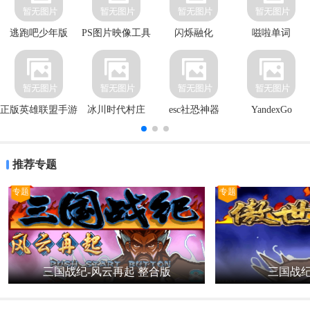
逃跑吧少年版
PS图片映像工具
闪烁融化
嗞啦单词
正版英雄联盟手游
冰川时代村庄
esc社恐神器
YandexGo
官方客户端
推荐专题
专题
专题
三国战纪-风云再起 整合版
三国战纪