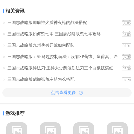
相关资讯
三国志战略版周瑜神火盾神火枪的战法搭配
08.05
三国志战略版如何憋七本 三国志战略版憋七本攻略
08.05
三国志战略版九州兵兴开荒如何配队
07.31
三国志战略版：SP马超控制玩法：没有SP荀彧、皇甫嵩、许
07.30
攸的玩家使用
三国志战略版异法刀:王异太史慈混伤法刀三个白板破满红
07.30
三国志战略版貂蝉张角左慈怎么搭配
07.29
点击查看更多
游戏推荐