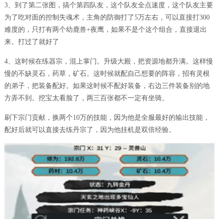
3、到了第二张图，搞个第四队友，这个队友全点速度，这个队友主要
为了吃对面的控制失魂术，主角的防御打了5万左右，可以直接打300
难度的，只打有两个幼鹿兽+夜鹰，如果不是个这个组合，直接退出
来。打过了就好了
4、这时候在练器宗，混上掌门。升级大殿，把资源地都升满。这样慢
慢的不缺灵石，药草，矿石。这时候就配自己想要的阵容，招有灵根
的弟子，把装备配好。如果这时候不配好装备，右边三件装备别的地
方弄不到。挖宝太看脸了，两三百张都不一定有坐骑。
刷下宗门贡献，换两个10万的技能，因为他是全服最好的输出技能，
配好后就可以直接去练丹宗了，因为他挂机是双倍经验。