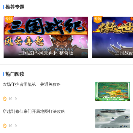
推荐专题
专题
专题
三国战纪-风云再起 整合版
三国战纪
热门阅读
农场守护者零氪第十关通关攻略
10.10
穿越到修仙宗门开局地图打法攻略
10.10