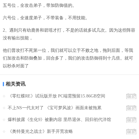
五号位，全攻击弟子，带加防御值的。
六号位，全速度弟子，不带装备，不用技能。
2、遇到只有幼鹿兽和碧瑶才打，不是的话就多试几次。因为这些阵容
没有输出技能，
他们普攻打不死第一位，我们就可以立于不败之地，拖到后面，等我
们加攻击和防御叠加，回合多了，我们的攻击防御得到十几倍。就可
以秒杀对面了
相关资讯
《零红蝶RE》试玩版开放 PC端需预留15.86GB空间
08.07
不上NS一代太对了 《宝可梦风波》画面未被拖累
08.07
爆料披露《生化9》被删内容 里昂退休、回归初代洋馆
08.07
《奥特曼光之战士》新手开荒攻略
08.07