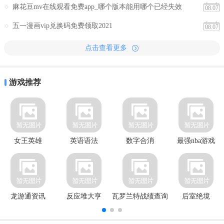
麻花豆mv在线观看免费app_哪个版本能用哪个已经失效
08.07
五一漫画vip兑换码免费领取2021
08.07
点击查看更多
游戏推荐
女王英雄
英语语法
数字合消
最强nba游戏
龙游通资讯
反应堆大亨
瓦罗兰特战绩查询
后室绝境