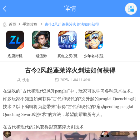
详情
首页
手游攻略
古今2风起蓬莱淬火剑法如何获得
逐鹿街机
逍遥游
真红之刃(魔
少年名将(送
域奇迹MU)
巅峰阵容)
古今2风起蓬莱淬火剑法如何获得
佚名
2025-11-04 11:40:01
在游戏的“古代和现代2风升penglai”中，玩家可以学习各种武术技术。
许多玩家不知道如何获得“古代和现代的2次升起的penglai Quenching剑
技术？以下编辑将为您带来“获得“古代和现代的2扇动pending penglai
Qunching Sword剑技术”的方法，希望能帮助所有人。
在古代和现代的2风获得彭克莱淬火剑技术