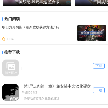
三国战纪-风云再起 整合版
三国战纪
热门阅读
明日方舟阿斯卡纶新皮肤获得方法介绍
11.04
推荐下载
下载
|
《行尸走肉第一章》免安装中文汉化硬盘
下载
版下载
单机|436 MB
一款以动作冒险为主题的游戏