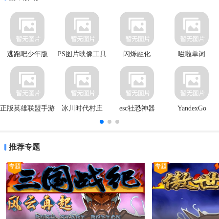
逃跑吧少年版
PS图片映像工具
闪烁融化
嗞啦单词
正版英雄联盟手游
冰川时代村庄
esc社恐神器
YandexGo
官方客户端
推荐专题
专题
专题