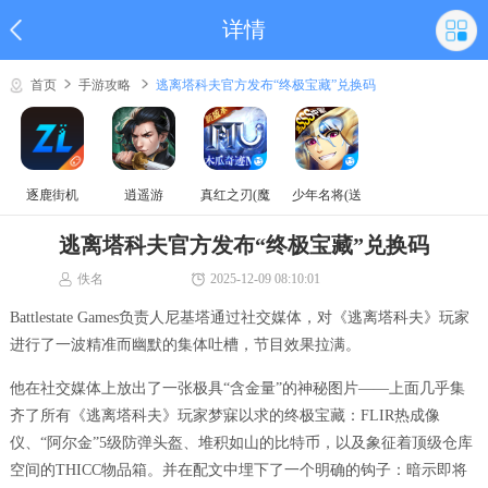
详情
首页
手游攻略
逃离塔科夫官方发布“终极宝藏”兑换码
逐鹿街机
逍遥游
真红之刃(魔
少年名将(送
域奇迹MU)
巅峰阵容)
逃离塔科夫官方发布“终极宝藏”兑换码
佚名
2025-12-09 08:10:01
Battlestate Games负责人尼基塔通过社交媒体，对《逃离塔科夫》玩家
进行了一波精准而幽默的集体吐槽，节目效果拉满。
他在社交媒体上放出了一张极具“含金量”的神秘图片——上面几乎集
齐了所有《逃离塔科夫》玩家梦寐以求的终极宝藏：FLIR热成像
仪、“阿尔金”5级防弹头盔、堆积如山的比特币，以及象征着顶级仓库
空间的THICC物品箱。并在配文中埋下了一个明确的钩子：暗示即将