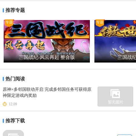
推荐专题
专题
专题
三国战纪-风云再起 整合版
三国战纪
热门阅读
原神×多邻国联动开启 完成多邻国任务可获得原
神限定游戏内奖励
12.09
推荐下载