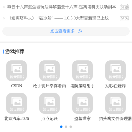
逃离塔科夫详细日程安排
燕云十六声渡尘墟玩法详解燕云十六声-逃离塔科夫联动副本
07.09
渡尘墟通关指南
《逃离塔科夫》 “破冰船” —— 1.0.5.0大型更新现已上线
06.24
点击查看更多
游戏推荐
CSDN
枪手丧尸幸存者内
塔防策略射手
别吵在烧烤
置Mod
北京汽车2026
点点记账
盗墓世家
猫头鹰文件管理器