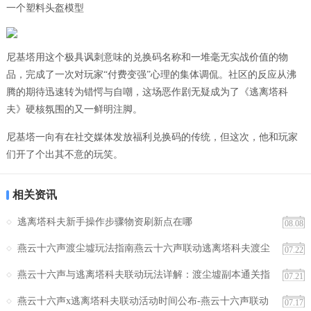
一个塑料头盔模型
尼基塔用这个极具讽刺意味的兑换码名称和一堆毫无实战价值的物
品，完成了一次对玩家“付费变强”心理的集体调侃。社区的反应从沸
腾的期待迅速转为错愕与自嘲，这场恶作剧无疑成为了《逃离塔科
夫》硬核氛围的又一鲜明注脚。
尼基塔一向有在社交媒体发放福利兑换码的传统，但这次，他和玩家
们开了个出其不意的玩笑。
相关资讯
逃离塔科夫新手操作步骤物资刷新点在哪
08.08
燕云十六声渡尘墟玩法指南燕云十六声联动逃离塔科夫渡尘
07.22
墟详细通关指南
燕云十六声与逃离塔科夫联动玩法详解：渡尘墟副本通关指
07.21
南与技巧
燕云十六声x逃离塔科夫联动活动时间公布-燕云十六声联动
07.17