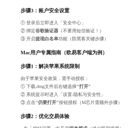
步骤3：账户安全设置
① 登录后立即进入「安全中心」
② 绑定
谷歌验证器
（不要用短信验证！）
③ 开启
提现白名单
功能（防黑客关键步骤）
Mac用户专属指南（欧易客户端为例）
步骤1：解决苹果系统限制
由于苹果安全政策，需手动授权：
① 下载.dmg文件后右键选择
"打开"
② 系统提示时进入「设置-隐私与安全性」
③ 点击
"仍要打开"
按钮授权（M芯片需额外步骤）
步骤2：优化交易体验