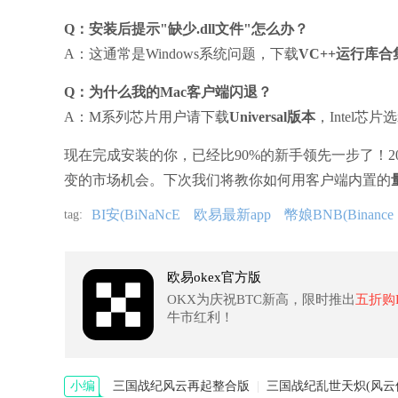
Q：安装后提示"缺少.dll文件"怎么办？
A：这通常是Windows系统问题，下载
VC++运行库合
Q：为什么我的Mac客户端闪退？
A：M系列芯片用户请下载
Universal版本
，Intel芯片
现在完成安装的你，已经比90%的新手领先一步了！2
变的市场机会。下次我们将教你如何用客户端内置的
BI安(BiNaNcE
欧易最新app
幣娘BNB(Binance
tag:
欧易okex官方版
OKX为庆祝BTC新高，限时推出
五折购
牛市红利！
小编
三国战纪风云再起整合版
|
三国战纪乱世天炽(风云