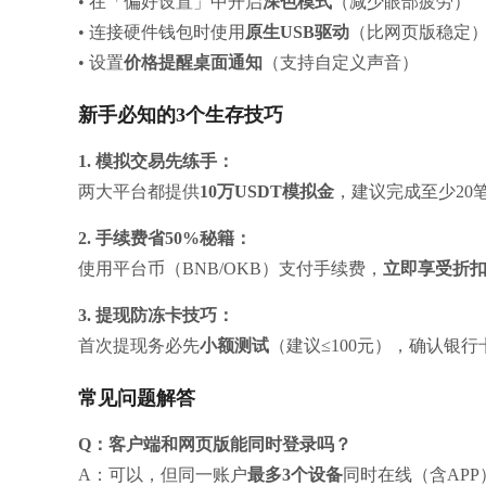
• 在「偏好设置」中开启
深色模式
（减少眼部疲劳）
• 连接硬件钱包时使用
原生USB驱动
（比网页版稳定
• 设置
价格提醒桌面通知
（支持自定义声音）
新手必知的3个生存技巧
1. 模拟交易先练手：
两大平台都提供
10万USDT模拟金
，建议完成至少20
2. 手续费省50%秘籍：
使用平台币（BNB/OKB）支付手续费，
立即享受折
3. 提现防冻卡技巧：
首次提现务必先
小额测试
（建议≤100元），确认银
常见问题解答
Q：客户端和网页版能同时登录吗？
A：可以，但同一账户
最多3个设备
同时在线（含APP