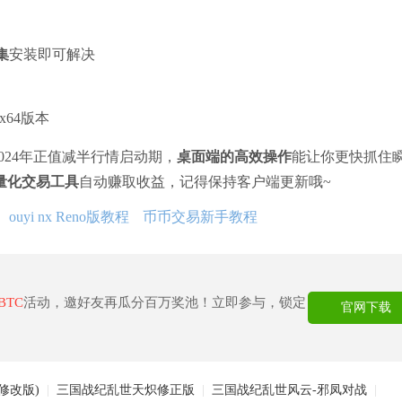
集
安装即可解决
选x64版本
024年正值减半行情启动期，
桌面端的高效操作
能让你更快抓住
量化交易工具
自动赚取收益，记得保持客户端更新哦~
ouyi nx Reno版教程
币币交易新手教程
BTC
活动，邀好友再瓜分百万奖池！立即参与，锁定
官网下载
修改版)
|
三国战纪乱世天炽修正版
|
三国战纪乱世风云-邪凤对战
|