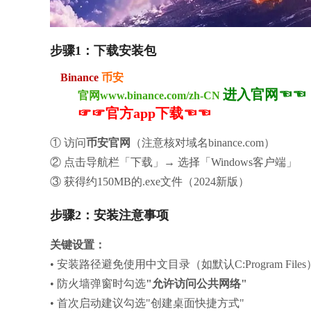
步骤1：下载安装包
Binance
币安
进入官网☜☜
官网www.binance.com/zh-CN
☞☞官方app下载☜☜
① 访问
币安官网
（注意核对域名binance.com）
② 点击导航栏「下载」→ 选择「Windows客户端」
③ 获得约150MB的.exe文件（2024新版）
步骤2：安装注意事项
关键设置：
• 安装路径避免使用中文目录（如默认C:Program Files
• 防火墙弹窗时勾选
"允许访问公共网络"
• 首次启动建议勾选"创建桌面快捷方式"