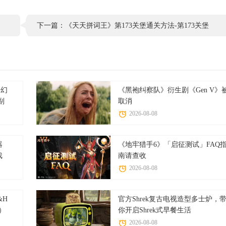
下一篇：《天天拼词王》第173关堡通关方法-第173关堡
找出22个常用字图文攻略
终幻
《黑袍纠察队》衍生剧《Gen V》
副
取消
2026-08-08
器
《地牢猎手6》「启征测试」FAQ
戏
南请查收
2026-08-08
&H
官方Shrek复古电视造型多士炉，
邮）
你开启Shrek式早餐生活
2026-08-08