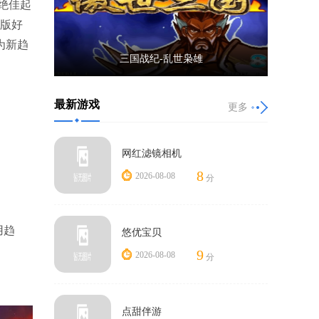
绝佳起
页版好
为新趋
三国战纪-乱世枭雄
最新游戏
更多
网红滤镜相机
8
2026-08-08
分
用趋
悠优宝贝
9
2026-08-08
分
点甜伴游