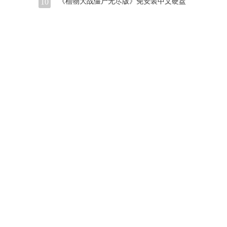
10
《植物大战僵尸无尽版》免安装中文硬盘
版下载