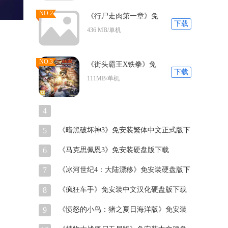
NO.2
《行尸走肉第一章》免
下载
安装中文汉化硬盘版下
436 MB/单机
载
NO.3
《街头霸王X铁拳》免
下载
安装中文汉化硬盘版下
111MB/单机
载
4
5
《暗黑破坏神3》免安装繁体中文正式版下
载
6
《马克思佩恩3》免安装硬盘版下载
7
《冰河世纪4：大陆漂移》免安装硬盘版下
载发布
8
《疯狂车手》免安装中文汉化硬盘版下载
9
《愤怒的小鸟：猪之夏日海洋版》免安装
中文版下载