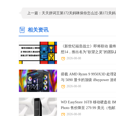
新三国战纪七星转生整合版
|
上一篇：天天拼词王第172关妈咪保你怎么过-第172关妈
咪保你找出31个常用字图文攻略
相关资讯
《新世纪福音战士》即将联动 最
想14，推出名为“欲望之灵”的团队
本系列
2026-08-08
搭载 AMD Ryzen 9 9950X3D 处理
与 5090 显卡的顶级 iBuypower 游
主机价格跌破 5000 美元
2026-08-08
WD EasyStore 16TB 移动硬盘在 B
Photo 售价降至 279.99 美元（包
2026-08-08