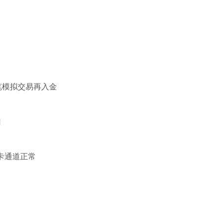
）
笔模拟交易再入金
扣
行卡通道正常
）