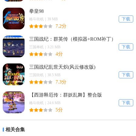
1.每一个关卡中都会出现全新的迷宫场景，在这个场景中到处都隐
拳皇98
藏了各种线索，你需要仔细的观察，才能顺利的找出所有的线索。
下载
格斗街机｜39 MB
7.2分
2.并且画面采用了黑暗色彩，让整个游戏的氛围变得十分紧张。
三国战纪：群英传（模拟器+ROM补丁）
3.只有成功地完成一系列的游戏任务，才可以解锁出更多的谜题来
下载
三国单机｜3.21 MB
进行体验。
4分
游戏玩法：
三国战纪乱世天炽(风云修改版)
下载
三国街机｜38.5 MB
1、提示性极高的道具，证明你最出色的智慧才能吧。
7.3分
2、整体细节都值得你去注重，只为自己更早的通关呢。
【西游释厄传：群妖乱舞】整合版
3、邀请其他玩家进入，在相同条件下进行比拼呀。
下载
格斗街机｜24.6 MB
5分
游戏特色
1、惊悚的挑战随时都会发生，去完成更多的冒险任务，解决掉麻
相关合集
烦。