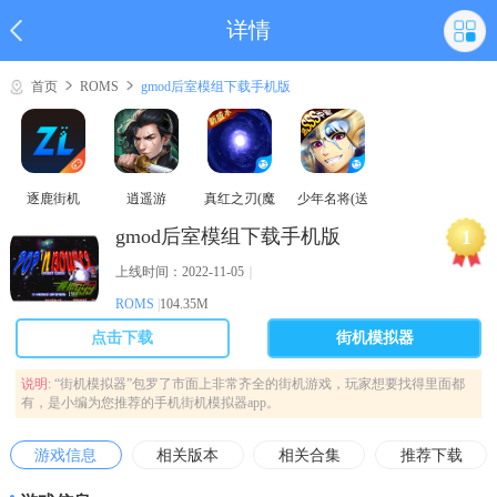
详情
首页
ROMS
gmod后室模组下载手机版
逐鹿街机
逍遥游
真红之刃(魔
少年名将(送
域奇迹MU)
巅峰阵容)
gmod后室模组下载手机版
1
上线时间：2022-11-05
｜
ROMS
|
104.35M
点击下载
街机模拟器
说明:
“街机模拟器”包罗了市面上非常齐全的街机游戏，玩家想要找得里面都
有，是小编为您推荐的手机街机模拟器app。
游戏信息
相关版本
相关合集
推荐下载