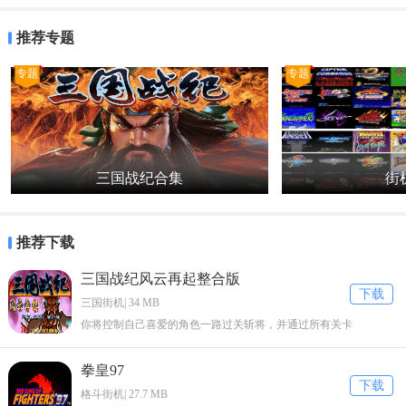
面的ZIP文件是不能删除的，否则很多游戏将不能运行。
推荐专题
3、将下载到的MAME游戏ROM，放到上面说的roms文件夹下。
专题
专题
4、注意：ROM是ZIP格式，但是不要解压缩也不要更改名字，否则模
拟器可能不能识别该游戏。
5、双击mame32p.exe，就是桌面上那个M字形状的图标，打开模拟
器，点文件――校检所有游戏。
三国战纪合集
街机
6、校检完毕后，点击左边分类栏目-“拥有游戏”，如果按照上面步骤正
取执行，MAM就会识别出来你添加的游戏。
推荐下载
Rom常见问题
三国战纪风云再起整合版
下载
1.缺少游戏的支持文件：BIOS文件
三国街机| 34 MB
你将控制自己喜爱的角色一路过关斩将，并通过所有关卡
好多游戏都需要有BIOS文件的支持才能运行，比如NEOGEO的游戏都
需要neogeo.zip这个BIOS文件才能玩，如果没有，MAME是不会认NE
拳皇97
OGEO的游戏的。本区置顶有全部MAME用的BIOS文件下载地址，建
下载
格斗街机| 27.7 MB
议去那儿把所有的BIOS文件都下载回来，和游戏ROM放到一起，说不