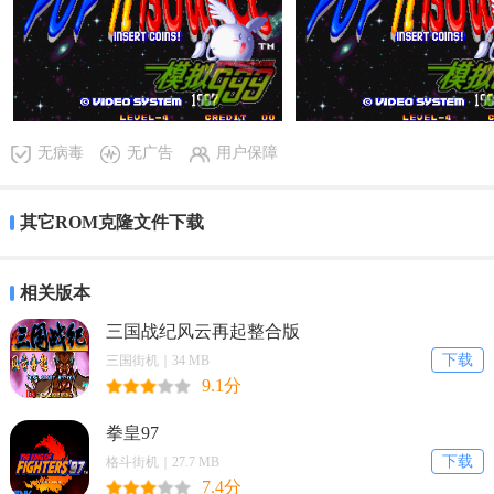
是一款十分经典的街机游戏，游戏的rom是.zip，游戏经久不衰，ro
无病毒
无广告
用户保障
m是采用的是mame模拟器，玩家可以直接下载体验。感兴趣的话就来
波波三国下载吧。
其它ROM克隆文件下载
gmod追逐模式手机版下载安装是一款趣味性的解谜游戏，玩起来会
相关版本
相当的刺激，其中是包含了很多不同的元素，不断追逐的过程，一
三国战纪风云再起整合版
定是要小心身后，会有相当可怕的事物出现，加快自己的速度，全
下载
三国街机｜34 MB
力的进行逃离，同时一路上是会有很多谜题等待着你，寻找各种线
9.1分
索，全力的解开，然后快速的进行离开吧！
拳皇97
下载
格斗街机｜27.7 MB
《gmod恐怖追逐迷宫》游戏优势：
7.4分