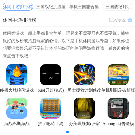
休闲手游排行榜
三国战纪洪波覆
单机三国志合集
三国战纪1代
2、第一人称的视角，让你有更强的代入感，玩起来有一种身临其
灭
hack合集
境的感觉。
休闲手游排行榜
进入专区
3、陷进很多，你可以沉浸在不同的模式去收集线索，从而成功解
休闲类游戏一般上手都非常简单，玩起来不需要肝也不需要氪，能够
开谜题。
很好的放松或治愈玩家的心情。以下是手机休闲游戏专题，如果你也
想要轻松娱乐就不要错过本期的好玩的休闲手游推荐哦，感兴趣的快
详细信息
来点击下载吧！
                                    文件大小：136.0M
B                    当前版本：v1.1.2			
终极火球掉落游戏
ouo(开灯模式)
勇士拯救计划修改
单机刷刷刷破解版
安卓版
器
Rom使用说明
1、下载安装模拟器，市面上比较全面的就是mame模拟器。
2、下载之后对其解压，要注意的是在解压的文件夹中会有一个roms文
海战巴斯海战
拼了吧苟且狗
孙美琪疑案(张家
Among us(传送模
港口)
式)
件夹，这就是我们存放游戏ROM的唯一地方，而且Roms文件夹本身里