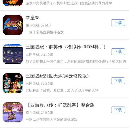
游戏中完美继承了街机中那些让我们蠢蠢欲动的暴力美学
定什么时候就用得着。
2.下载的ROM是克隆游戏（也叫衍生版），而缺少主ROM
拳皇98
下载
格斗街机| 39 MB
克隆游戏一般只包含与主游戏ROM不同的那部分文件，并不能独立运
一款非常热血的格斗游戏
行，需要把主ROM也下载下来放到一起才能玩。
三国战纪：群英传（模拟器+ROM补丁）
3.模拟器和ROM文件的版本不相符
下载
三国单机| 3.21 MB
模拟器在不断的升级，ROM文件也一样。新版的MAME发布，或多或
加了曹操和王平两个主角，原有的主角招数性能都进行了很大的调
少会对一些以前的ROM进行升级，而且新版的MAME一般就只支持新
整。
版的ROM了。
三国战纪乱世天炽(风云修改版)
下载
三国街机| 38.5 MB
4.游戏ROM文件不特别，但因为游戏版权的问题，所以官方版的MAM
此版释放了吕布、夏侯渊，加入了KOF中的人物
E不支持，这类游戏就需要特别修改的MAME模拟器才能玩
【西游释厄传：群妖乱舞】整合版
下载
格斗街机| 24.6 MB
一款以动作冒险为主题的街机游戏