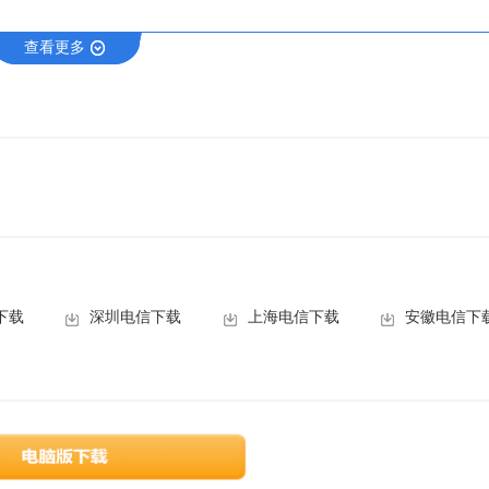
查看更多
脑都需要安装相应平台的模拟器才能玩。
异形的怪异生物，游戏人物可以通过吃道具（球）可以改变造型，MA
也会加长。但是要注意的是，主角被攻击后会打回原形，再挨一下攻击就
家的操作。推荐一玩。 制作团队 Data East由福田哲夫于1976
下载
深圳电信下载
上海电信下载
安徽电信下
。从游戏业这个相关产业看到广阔商机后，Data East也于1979年开
East也步其后尘在美国开设了分公司以开拓市场。在制作游戏的同时，Date Ea
DECO卡式系统（DECO Cassette System）也是第一个标准化的
ystem还是Multi Conversion Kit，由于其大量技术缺陷，在用户中评
力于游戏的开发。