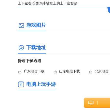
上下左右:分别为小键盘上的上下左右键
确定:Enter
取消:Esc
游戏图片
游戏搜索:F3
游戏扫描:F5
窗口最大最小化切换:F11
下载地址
该游戏资源是《超级攻击性武器》的rom包，所以手机、电
非常不错的游戏，游戏发生在未来世界，敌人都是一些类似
普通下载通道
型很酷，同时攻击力和范围也大幅度提升，而且飞翔的时间
游戏整体难度偏高，因为挂掉后并不是在当前点重生，非常考验玩
广东电信下载
山东电信下载
北京电信
20日创办，最初作为一家电子工程公司，从事街机卡带元件的生产
电脑上玩手游
游戏的开发。像它的主要竞争对手Sega、Taito一样，Data 
发出了一系列可换式游戏卡带系统，全面兼容其自社游戏。其中著名的
系统，使街机业主可较方便地更换游戏。但无论DECO Cassette S
到了1985年，Data East从可换卡带制造领域退出，集中精