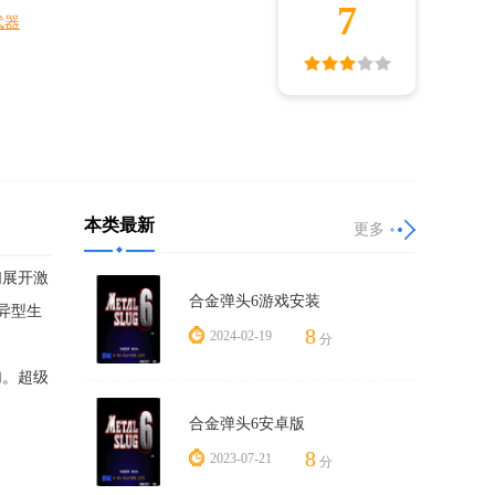
7
武器
本类最新
更多
们展开激
合金弹头6游戏安装
异型生
8
2024-02-19
分
加。超级
合金弹头6安卓版
8
2023-07-21
分