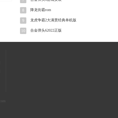
8
降龙街霸rom
9
龙虎争霸2大满贯经典单机版
10
合金弹头62022正版
|
|
com