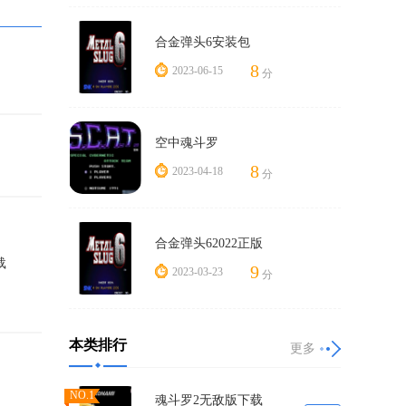
合金弹头6安装包
8
2023-06-15
分
空中魂斗罗
8
2023-04-18
分
X后造
会挂掉。
合金弹头62022正版
年4月
载
9
2023-03-23
分
始了街机
st也开
街机游戏
本类排行
更多
价并不好。
NO.1
魂斗罗2无敌版下载