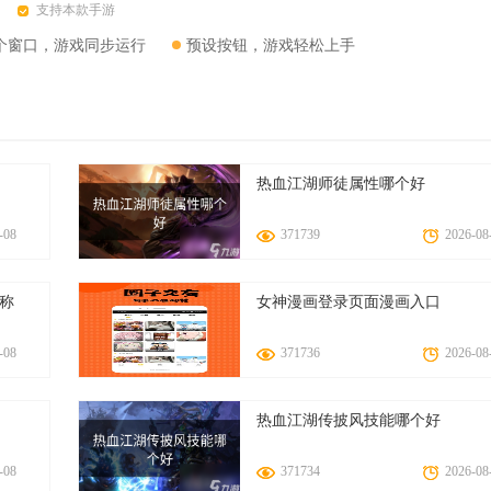
支持本款手游
个窗口，游戏同步运行
预设按钮，游戏轻松上手
热血江湖师徒属性哪个好
-08
371739
2026-08
师称
女神漫画登录页面漫画入口
-08
371736
2026-08
热血江湖传披风技能哪个好
-08
371734
2026-08