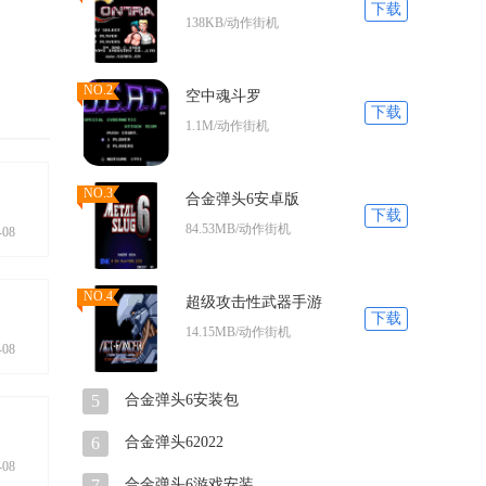
下载
138KB/动作街机
NO.2
空中魂斗罗
下载
1.1M/动作街机
NO.3
合金弹头6安卓版
下载
84.53MB/动作街机
-08
NO.4
超级攻击性武器手游
下载
14.15MB/动作街机
-08
5
合金弹头6安装包
6
合金弹头62022
-08
7
合金弹头6游戏安装