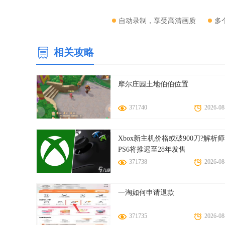
自动录制，享受高清画质
多
相关攻略
摩尔庄园土地伯伯位置
371740
2026-08
Xbox新主机价格或破900刀?解析
PS6将推迟至28年发售
371738
2026-08
一淘如何申请退款
371735
2026-08