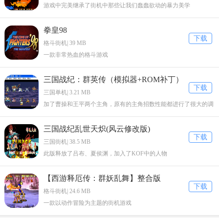
游戏中完美继承了街机中那些让我们蠢蠢欲动的暴力美学
行，需要把主ROM也下载下来放到一起才能玩。
3.模拟器和ROM文件的版本不相符
拳皇98
下载
格斗街机| 39 MB
模拟器在不断的升级，ROM文件也一样。新版的MAME发布，或多或
一款非常热血的格斗游戏
少会对一些以前的ROM进行升级，而且新版的MAME一般就只支持新
版的ROM了。
三国战纪：群英传（模拟器+ROM补丁）
下载
4.游戏ROM文件不特别，但因为游戏版权的问题，所以官方版的MAM
三国单机| 3.21 MB
E不支持，这类游戏就需要特别修改的MAME模拟器才能玩
加了曹操和王平两个主角，原有的主角招数性能都进行了很大的调
整。
三国战纪乱世天炽(风云修改版)
下载
三国街机| 38.5 MB
此版释放了吕布、夏侯渊，加入了KOF中的人物
【西游释厄传：群妖乱舞】整合版
下载
格斗街机| 24.6 MB
一款以动作冒险为主题的街机游戏