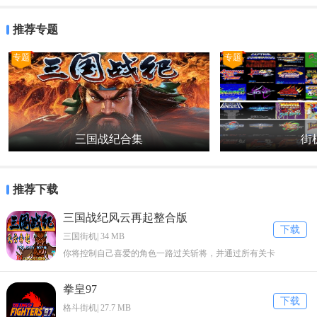
拟器可能不能识别该游戏。
推荐专题
5、双击mame32p.exe，就是桌面上那个M字形状的图标，打开模拟
器，点文件――校检所有游戏。
专题
专题
6、校检完毕后，点击左边分类栏目-“拥有游戏”，如果按照上面步骤正
取执行，MAM就会识别出来你添加的游戏。
Rom常见问题
三国战纪合集
街机
1.缺少游戏的支持文件：BIOS文件
好多游戏都需要有BIOS文件的支持才能运行，比如NEOGEO的游戏都
推荐下载
需要neogeo.zip这个BIOS文件才能玩，如果没有，MAME是不会认NE
三国战纪风云再起整合版
OGEO的游戏的。本区置顶有全部MAME用的BIOS文件下载地址，建
下载
议去那儿把所有的BIOS文件都下载回来，和游戏ROM放到一起，说不
三国街机| 34 MB
定什么时候就用得着。
你将控制自己喜爱的角色一路过关斩将，并通过所有关卡
2.下载的ROM是克隆游戏（也叫衍生版），而缺少主ROM
拳皇97
下载
格斗街机| 27.7 MB
克隆游戏一般只包含与主游戏ROM不同的那部分文件，并不能独立运