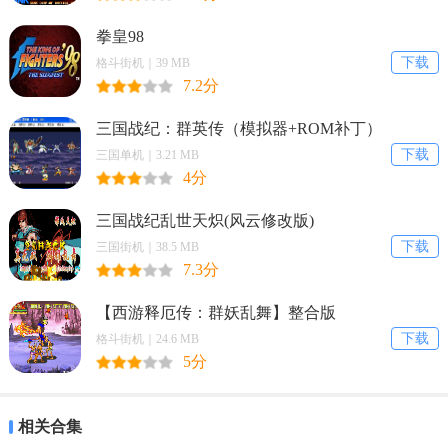
游戏修改：丁丁机
拳皇98
下载
格斗街机｜39 MB
7.2分
游戏下载
三国战纪：群英传（模拟器+ROM补丁）
1：下载前建议查看配置要求、游戏说明和网友评论。
下载
三国单机｜3.21 MB
2：游戏可能会被一些杀毒软件报毒，这与游戏补丁或汉化有关，
4分
如有顾虑，请慎下载。
三国战纪乱世天炽(风云修改版)
3：游戏运行的时出现缺少dll、内存不能读、配置不正确等，需安
下载
三国街机｜38.5 MB
装游戏常用运行库插件。
7.3分
4：如不能下载或资源错误，请联系客服告知，以便尽快解决。
【西游释厄传：群妖乱舞】整合版
下载
格斗街机｜24.6 MB
应用平台：PC模拟器
5分
游戏大小：23.5M
相关合集
游戏介绍