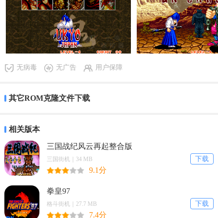
是一款十分经典的街机游戏，游戏的rom是.zip，游戏经久不衰，ro
无病毒
无广告
用户保障
m是采用的是mame模拟器，玩家可以直接下载体验。感兴趣的话就来
波波三国下载吧。
其它ROM克隆文件下载
游戏名称：侍魂零特别版
相关版本
游戏类型：横版格斗
三国战纪风云再起整合版
下载
三国街机｜34 MB
游戏语言：英文
9.1分
制作发行：SNK | SNK
拳皇97
下载
发行时间：2004
格斗街机｜27.7 MB
7.4分