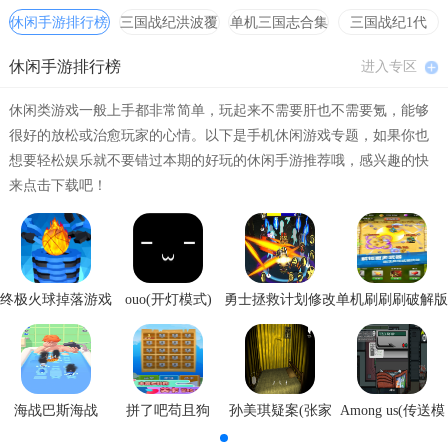
休闲手游排行榜
三国战纪洪波覆
单机三国志合集
三国战纪1代
这个游戏暂时没有简介，如果您对这个游戏比较了解，点击（
投
灭
hack合集
稿
）发布您的介绍。
休闲手游排行榜
进入专区
实机演示
休闲类游戏一般上手都非常简单，玩起来不需要肝也不需要氪，能够
很好的放松或治愈玩家的心情。以下是手机休闲游戏专题，如果你也
暂无相关视频（
投稿
）
想要轻松娱乐就不要错过本期的好玩的休闲手游推荐哦，感兴趣的快
来点击下载吧！
Rom使用说明
1、下载安装模拟器，市面上比较全面的就是mame模拟器。
终极火球掉落游戏
ouo(开灯模式)
勇士拯救计划修改
单机刷刷刷破解版
2、下载之后对其解压，要注意的是在解压的文件夹中会有一个roms文
安卓版
器
件夹，这就是我们存放游戏ROM的唯一地方，而且Roms文件夹本身里
面的ZIP文件是不能删除的，否则很多游戏将不能运行。
3、将下载到的MAME游戏ROM，放到上面说的roms文件夹下。
海战巴斯海战
拼了吧苟且狗
孙美琪疑案(张家
Among us(传送模
港口)
式)
4、注意：ROM是ZIP格式，但是不要解压缩也不要更改名字，否则模