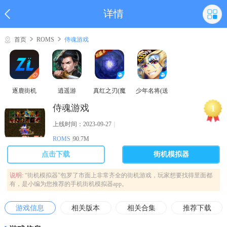
详情
首页
ROMS
侍魂游戏
逐鹿街机
逍遥游
真红之刃(魔
少年名将(送
域奇迹MU)
巅峰阵容)
侍魂游戏
1
上线时间：2023-09-27
｜
ROMS
|
90.7M
点击下载
街机模拟器
说明:
“街机模拟器”包罗了市面上非常齐全的街机游戏，玩家想要找得里面都
有，是小编为您推荐的手机街机模拟器app。
游戏信息
相关版本
相关合集
推荐下载