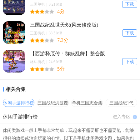
下载
三国单机｜3.21 MB
4分
三国战纪乱世天炽(风云修改版)
下载
三国街机｜38.5 MB
7.3分
【煎蛋无聊图技巧】
【西游释厄传：群妖乱舞】整合版
1. 个性化推荐：软件会根据用户的浏览历史和点赞记录，智能推荐更
下载
格斗街机｜24.6 MB
符合用户口味的图片，提升用户体验。
5分
2. 收藏与分享：遇到喜欢的图片，用户可以一键收藏，方便日后查
看。同时，还可以直接分享到社交媒体，与朋友共享乐趣。
相关合集
3. 离线浏览：支持下载图片到本地，即使在没有网络的情况下，也能
休闲手游排行榜
三国战纪洪波覆
单机三国志合集
三国战纪1代
随时欣赏到这些有趣的图片。
灭
hack合集
休闲手游排行榜
进入专区
【煎蛋无聊图亮点】
休闲类游戏一般上手都非常简单，玩起来不需要肝也不需要氪，能够
1. 内容丰富：涵盖了搞笑、艺术、创意、恶搞等多种类型的图片，满
很好的放松或治愈玩家的心情。以下是手机休闲游戏专题，如果你也
足不同用户的喜好。