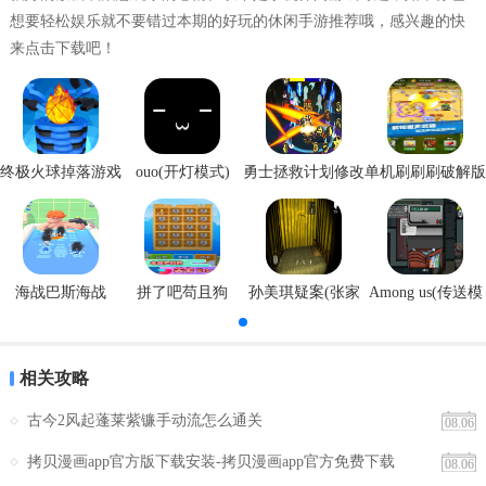
想要轻松娱乐就不要错过本期的好玩的休闲手游推荐哦，感兴趣的快
2. 更新迅速：每日更新大量新鲜图片，让用户每天都有新发现。
来点击下载吧！
3. 界面简洁：采用简洁明了的界面设计，让用户能够轻松上手，快速
找到想要的内容。
【煎蛋无聊图用法】
终极火球掉落游戏
ouo(开灯模式)
勇士拯救计划修改
单机刷刷刷破解版
安卓版
器
1. 下载安装：在手机应用商店搜索“煎蛋无聊图”，下载并安装软件。
2. 浏览图片：打开软件后，通过滑动屏幕浏览各类图片。遇到喜欢的
图片，可以点击图片进入详细页面。
海战巴斯海战
拼了吧苟且狗
孙美琪疑案(张家
Among us(传送模
3. 互动操作：在详细页面，用户可以点赞、收藏、评论或分享图片。
港口)
式)
同时，还可以通过软件内的搜索功能，查找特定类型的图片。
【煎蛋无聊图点评】
相关攻略
古今2风起蓬莱紫镰手动流怎么通关
煎蛋无聊图是一款充满趣味性的图片浏览应用，它不仅为用户提供了
08.06
丰富的图片资源，还通过智能推荐算法，让用户能够轻松找到自己喜
拷贝漫画app官方版下载安装-拷贝漫画app官方免费下载
08.06
欢的图片。软件的界面简洁明了，操作便捷，无论是上班族还是学