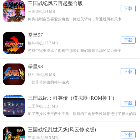
三国战纪风云再起整合版
下载
三国街机| 34 MB
你将控制自己喜爱的角色一路过关斩将，并通过所有关卡
拳皇97
下载
格斗街机| 27.7 MB
游戏中完美继承了街机中那些让我们蠢蠢欲动的暴力美学
拳皇98
下载
格斗街机| 39 MB
一款非常热血的格斗游戏
三国战纪：群英传（模拟器+ROM补丁）
下载
三国单机| 3.21 MB
加了曹操和王平两个主角，原有的主角招数性能都进行了很大的调
整。
三国战纪乱世天炽(风云修改版)
下载
三国街机| 38.5 MB