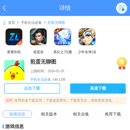
详情
首页
手机生活必备
煎蛋无聊图
逐鹿街机
逍遥游
真红之刃(魔
少年名将(送
域奇迹MU)
巅峰阵容)
煎蛋无聊图
1
上线时间：2026-03-29
｜
手机生活必备
|
144.12M
点击下载
高速下载
说明:
使用高速下载应用，下载速度更快，下载更安全，体验更多游戏。
游戏信息
相关版本
相关合集
推荐下载
游戏信息