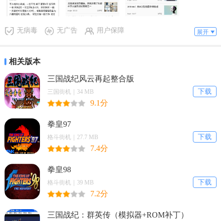
无病毒
无广告
用户保障
展开
相关版本
三国战纪风云再起整合版
下载
三国街机｜34 MB
9.1分
拳皇97
下载
格斗街机｜27.7 MB
7.4分
拳皇98
下载
格斗街机｜39 MB
7.2分
三国战纪：群英传（模拟器+ROM补丁）