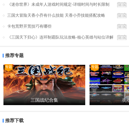
《迷你世界》未成年人游戏时间规定-详细时间与时长限制
生，都能在这里找到属于自己的乐趣。同时，软件还支持离线浏览和
08.06
分享功能，进一步提升了用户的使用体验。总的来说，煎蛋无聊图是
三国大冒险天香小乔有什么技能 天香小乔技能搭配攻略
08.06
一款值得一试的趣味应用。
卡包荒野开荒技巧有哪些
08.06
《三国天下归心》连环制霸队玩法攻略-核心英雄与站位详解
08.06
推荐专题
专题
专题
三国战纪合集
街机
推荐下载