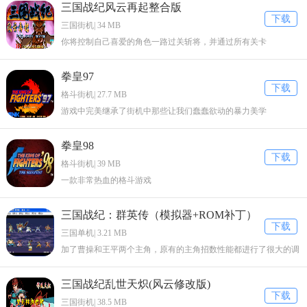
三国战纪风云再起整合版
下载
三国街机| 34 MB
你将控制自己喜爱的角色一路过关斩将，并通过所有关卡
拳皇97
下载
格斗街机| 27.7 MB
游戏中完美继承了街机中那些让我们蠢蠢欲动的暴力美学
拳皇98
下载
格斗街机| 39 MB
一款非常热血的格斗游戏
三国战纪：群英传（模拟器+ROM补丁）
下载
三国单机| 3.21 MB
加了曹操和王平两个主角，原有的主角招数性能都进行了很大的调
整。
三国战纪乱世天炽(风云修改版)
下载
三国街机| 38.5 MB
心理调查问卷2026最新版本使用说明