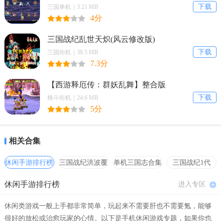
下载
三国单机｜3.21 MB
4分
三国战纪乱世天炽(风云修改版)
下载
三国街机｜38.5 MB
7.3分
【西游释厄传：群妖乱舞】整合版
下载
格斗街机｜24.6 MB
5分
相关合集
休闲手游排行榜
三国战纪洪波覆
单机三国志合集
三国战纪1代
灭
hack合集
休闲手游排行榜
进入专区
休闲类游戏一般上手都非常简单，玩起来不需要肝也不需要氪，能够
很好的放松或治愈玩家的心情。以下是手机休闲游戏专题，如果你也