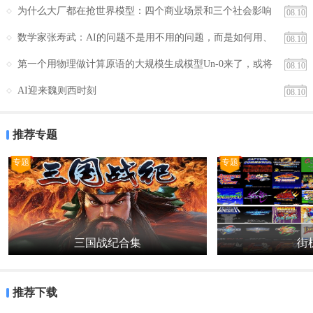
观展示个人心理侧写。
为什么大厂都在抢世界模型：四个商业场景和三个社会影响
08.10
数学家张寿武：AI的问题不是用不用的问题，而是如何用、
5、引导式问题设置：问题层层递进，从日常到应激反应引导，精准捕
08.10
如何监管
捉用户真实想法与潜意识。
第一个用物理做计算原语的大规模生成模型Un-0来了，或将
08.10
AI能耗降低1000倍？
AI迎来魏则西时刻
08.10
推荐专题
专题
专题
三国战纪合集
街机
推荐下载