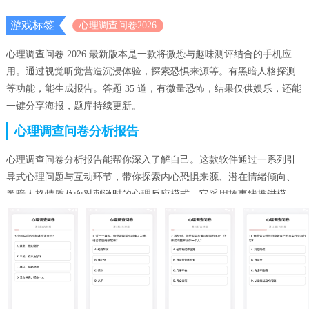
游戏标签
心理调查问卷2026
心理调查问卷 2026 最新版本是一款将微恐与趣味测评结合的手机应
用。通过视觉听觉营造沉浸体验，探索恐惧来源等。有黑暗人格探测
等功能，能生成报告。答题 35 道，有微量恐怖，结果仅供娱乐，还能
一键分享海报，题库持续更新。
心理调查问卷分析报告
心理调查问卷分析报告能帮你深入了解自己。这款软件通过一系列引
导式心理问题与互动环节，带你探索内心恐惧来源、潜在情绪倾向、
黑暗人格特质及面对刺激时的心理反应模式。它采用故事线推进模
式，测评伴随简短剧情，摆脱枯燥答题。完成问答后自动生成专属报
告，清晰解读恐惧类型、人格倾向等，语言通俗。还能模拟紧张等场
景，分析你的应对模式，归纳情绪调节方式等心理特征。其优势众
多，暗系画风、音效加持营造沉浸式体验，问题层层递进精准捕捉想
法，深度挖掘内心潜藏点。而且支持一键生成海报分享，题库持续更
新，还明确标注结果仅供娱乐，让你能在趣味中理性探索自我，轻松