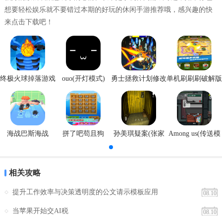
想要轻松娱乐就不要错过本期的好玩的休闲手游推荐哦，感兴趣的快
来点击下载吧！
终极火球掉落游戏
ouo(开灯模式)
勇士拯救计划修改
单机刷刷刷破解版
安卓版
器
心理调查问卷2026最新版本功能
1、黑暗人格探测：从多维度检测潜在特质，以娱乐化呈现性格另一
面，满足猎奇与自我探索需求。
海战巴斯海战
拼了吧苟且狗
孙美琪疑案(张家
Among us(传送模
港口)
式)
2、情绪反应分析：模拟场景分析应对模式，归纳情绪调节等心理特
征，助用户了解自身情绪。
相关攻略
3、剧情化测评：故事线推进，测评伴随剧情，让用户在微恐互动中完
提升工作效率与决策透明度的公文请示模板应用
08.10
成问答，提升趣味与代入感。
当苹果开始交AI税
08.10
4、专属报告生成：答题后自动生成报告，通俗解读恐惧、人格等，直