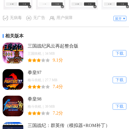
解决想了解自身心理状况的需求。
心理调查问卷2026最新版本优势
无病毒
无广告
用户保障
展开
1. 轻科普专区：内置情绪管理等知识，娱乐同时能学心理知识，实现
寓教于乐。
相关版本
2. 一键分享海报：支持一键生成结果海报分享，增添社交互动的趣
三国战纪风云再起整合版
味。
下载
三国街机｜34 MB
9.1分
3. 题库持续更新：涵盖多种题材题目，持续提供多样心理探索玩法。
拳皇97
4. 明确风险提示：标注结果仅娱乐，助用户理性区分测试与专业评
下载
格斗街机｜27.7 MB
估。
7.4分
拳皇98
下载
格斗街机｜39 MB
7.2分
三国战纪：群英传（模拟器+ROM补丁）