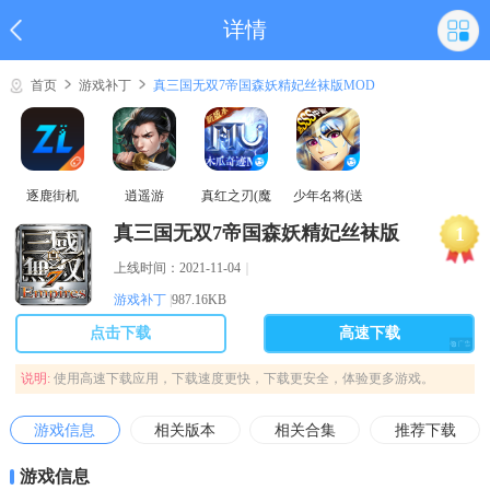
详情
首页
游戏补丁
真三国无双7帝国森妖精妃丝袜版MOD
逐鹿街机
逍遥游
真红之刃(魔
少年名将(送
域奇迹MU)
巅峰阵容)
真三国无双7帝国森妖精妃丝袜版
1
MOD
上线时间：2021-11-04
｜
游戏补丁
|
987.16KB
点击下载
高速下载
说明:
使用高速下载应用，下载速度更快，下载更安全，体验更多游戏。
游戏信息
相关版本
相关合集
推荐下载
游戏信息