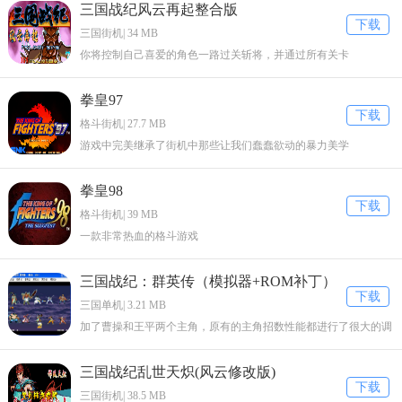
三国战纪风云再起整合版
下载
三国街机| 34 MB
你将控制自己喜爱的角色一路过关斩将，并通过所有关卡
拳皇97
下载
格斗街机| 27.7 MB
游戏中完美继承了街机中那些让我们蠢蠢欲动的暴力美学
拳皇98
下载
格斗街机| 39 MB
一款非常热血的格斗游戏
三国战纪：群英传（模拟器+ROM补丁）
下载
三国单机| 3.21 MB
加了曹操和王平两个主角，原有的主角招数性能都进行了很大的调
整。
三国战纪乱世天炽(风云修改版)
下载
三国街机| 38.5 MB