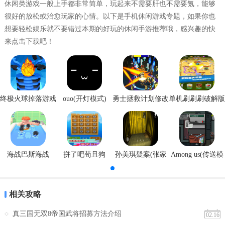
休闲类游戏一般上手都非常简单，玩起来不需要肝也不需要氪，能够
很好的放松或治愈玩家的心情。以下是手机休闲游戏专题，如果你也
想要轻松娱乐就不要错过本期的好玩的休闲手游推荐哦，感兴趣的快
来点击下载吧！
终极火球掉落游戏
ouo(开灯模式)
勇士拯救计划修改
单机刷刷刷破解版
安卓版
器
海战巴斯海战
拼了吧苟且狗
孙美琪疑案(张家
Among us(传送模
港口)
式)
相关攻略
真三国无双8帝国武将招募方法介绍
02.16