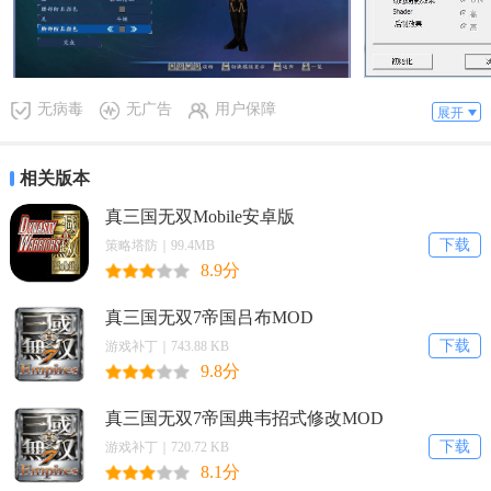
无病毒
无广告
用户保障
展开
相关版本
使用说明
真三国无双Mobile安卓版
下载
策略塔防｜99.4MB
1.解压缩
8.9分
真三国无双7帝国吕布MOD
2.使用texmod工具导入tpf文件(已整合在压缩包内)
下载
游戏补丁｜743.88 KB
9.8分
3.启动游戏即可
真三国无双7帝国典韦招式修改MOD
下载
游戏补丁｜720.72 KB
注：为了保证MOD的有效性，请在使用本MOD前将配置
8.1分