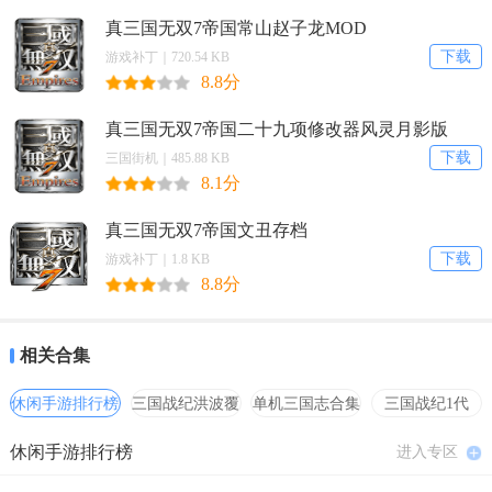
工具中的图形设置，设置为 高
真三国无双7帝国常山赵子龙MOD
下载
游戏补丁｜720.54 KB
MOD说明
8.8分
真三国无双7帝国二十九项修改器风灵月影版
真三国无双7：帝国 森妖精妃丝袜版MOD；包含两款，一
下载
三国街机｜485.88 KB
8.1分
个版本是黑色，另一个是白色，大家根据喜好选择使用。
真三国无双7帝国文丑存档
下载
游戏补丁｜1.8 KB
8.8分
相关合集
休闲手游排行榜
三国战纪洪波覆
单机三国志合集
三国战纪1代
灭
hack合集
休闲手游排行榜
进入专区