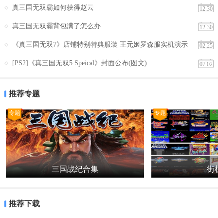
真三国无双霸如何获得赵云
12.30
真三国无双霸背包满了怎么办
12.30
《真三国无双7》店铺特别特典服装 王元姬罗森服实机演示
02.25
画面曝光
[PS2]《真三国无双5 Speical》封面公布(图文)
07.02
推荐专题
专题
专题
三国战纪合集
街机
推荐下载