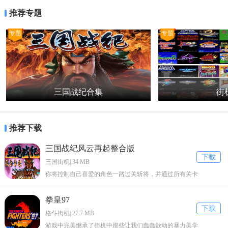
虽强却是近距，炸弹虽猛但范围不大。
推荐专题
彩京战国之刃无限命版点评
专题
专题
1、一款非常不错的金手指hack版本游戏。
2、玩家选定的角色默认无限命，倒地可以立刻复活。
3、在受伤的情况下也是只扣血不扣命的，可以一次性尝试通关。
三国战纪合集
街机
推荐下载
三国战纪风云再起整合版
下载
三国街机| 34 MB
你将控制自己喜爱的角色一路过关斩将，并通过所有关卡
拳皇97
下载
格斗街机| 27.7 MB
游戏中完美继承了街机中那些让我们蠢蠢欲动的暴力美学