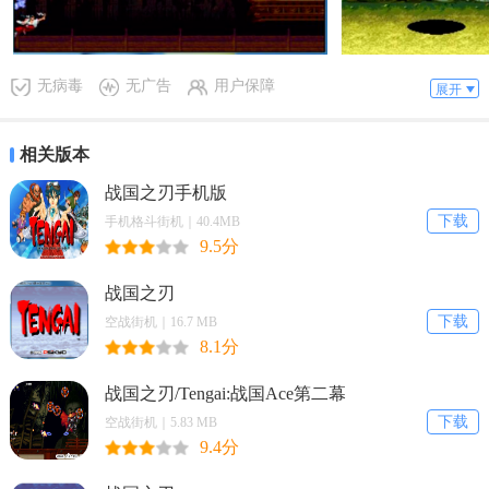
1、全隐藏要素
在标题画面，顺序按：3次左（←），1次下（↓），9次右（→），即
可开启全部隐藏任何和HARD难度，成功的话会听到冷笑的音效。
无病毒
无广告
用户保障
展开
2、武器全满
相关版本
在游戏中，按开始（START）键暂停，然后顺序按3次上（↑），3次下
战国之刃手机版
（↓），7次上（↑）即可，成功的话会听到音效。
下载
手机格斗街机｜40.4MB
3、攻击方式
9.5分
游戏中主角共有3种攻击方式，分别是“普通攻击”、“Cannon射击”以
战国之刃
及“威力炸弹攻击”。
下载
空战街机｜16.7 MB
8.1分
普通攻击：这就是最简单的子弹攻击，可以连射。
战国之刃/Tengai:战国Ace第二幕
Cannon射击：这是破坏力比普通射击高很多，不过无法连射。
下载
空战街机｜5.83 MB
威力炸弹攻击：威力炸弹攻击则是射击游戏中常见的无敌攻击。
9.4分
彩京战国之刃无限命版玩法