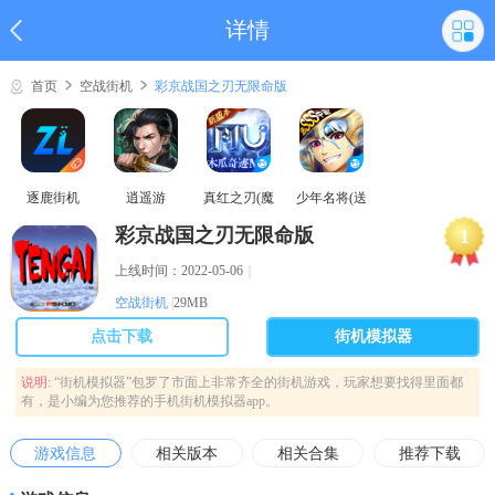
详情
首页
空战街机
彩京战国之刃无限命版
逐鹿街机
逍遥游
真红之刃(魔
少年名将(送
域奇迹MU)
巅峰阵容)
彩京战国之刃无限命版
1
上线时间：2022-05-06
｜
空战街机
|
29MB
点击下载
街机模拟器
说明:
“街机模拟器”包罗了市面上非常齐全的街机游戏，玩家想要找得里面都
有，是小编为您推荐的手机街机模拟器app。
游戏信息
相关版本
相关合集
推荐下载