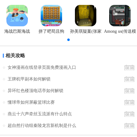
Rank系统：Rank难度共15级，随着玩家生存时间、剩余命数、火力等
安卓版
器
级而逐渐提升，决定了敌机的数量、弹速、发射速率、子弹数量、进
攻性。
降低Rank的方法：
海战巴斯海战
拼了吧苟且狗
孙美琪疑案(张家
Among us(传送模
港口)
式)
1、降低火力等级。火力等级降低至第2级甚至更低会明显降低难度。
2、死亡。加分道具设定，钱币不断旋转，面积决定分值大小，正面完
相关攻略
全展现时得到2000分。分值变化如下：20050010002000。
女神漫画在线登录页面免费漫画入口
08.08
如何选择隐藏角色：
王牌机甲副本如何解锁
08.08
战国之刃的隐藏人物，按顺序输入：上3次，下3次，上7次。
异环红色楼顶电话亭如何解锁
08.08
隐藏人物：武士—AYIN（阿银）
懂球帝如何屏蔽篮球比赛
08.08
疯狂寻找妹妹的搞笑武士。但战斗力是极强的，普通攻击和炸弹攻击
燕云十六声牵丝玉流派有什么特点
08.08
和蓄力攻击都无以伦比，不愧是隐藏角色。
超自然行动组秦陵龙宫新机制是什么
08.08
值得一提的是作为隐藏角色，虽然强悍，但却也没破坏掉平衡，蓄力