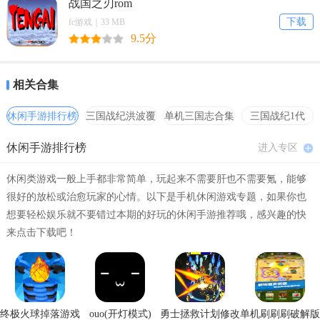
战国之刃rom
下载
通过"P"物品强化，同时增加了选项。
fc游戏｜33 MB
9.5分
通过"B"物品获得炸弹，清空敌方弹幕并逃避敌机。
释放可选射击消灭敌人。
相关合集
不要害怕，点击框只是上半身。
休闲手游排行榜
三国战纪洪波覆
单机三国志合集
三国战纪1代
灭
hack合集
初学者可以选择7个难度级别。
休闲手游排行榜
进入专区
玩家可以使用“困难”和“非常困难”模式真正测试自己的技能。
休闲类游戏一般上手都非常简单，玩起来不需要肝也不需要氪，能够
本地排名将支持所有难度级别和您自己的飞机。
很好的放松或治愈玩家的心情。以下是手机休闲游戏专题，如果你也
想要轻松娱乐就不要错过本期的好玩的休闲手游推荐哦，感兴趣的快
彩京战国之刃无限命版攻略
来点击下载吧！
基础操作：
按键：Ａ射击(可蓄力)；Ｂ保险；与敌机碰撞会有一瞬间的硬直，且火
力降1级。
终极火球掉落游戏
ouo(开灯模式)
勇士拯救计划修改
单机刷刷刷破解版