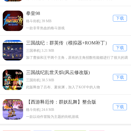
拳皇98
下载
格斗街机| 39 MB
一款非常热血的格斗游戏
三国战纪：群英传（模拟器+ROM补丁）
下载
三国单机| 3.21 MB
加了曹操和王平两个主角，原有的主角招数性能都进行了很大的调
整。
三国战纪乱世天炽(风云修改版)
下载
三国街机| 38.5 MB
此版释放了吕布、夏侯渊，加入了KOF中的人物
【西游释厄传：群妖乱舞】整合版
下载
格斗街机| 24.6 MB
一款以动作冒险为主题的街机游戏