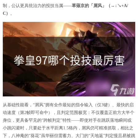
制，公认更具统治力的投技当属——
草薙京的「屑风」（→↓↘+A/
C）
。
从基础性能看，“屑风”拥有全作最短的指令输入（仅3键）、最快的启
动速度（第2帧即可命中），且判定范围极宽：不仅覆盖正前方大半个
身位，更具备罕见的“跨帧判定”特性——即使对手在跳跃落地瞬间或
小跳闪避时，只要处于水平距离1.5格内，屑风仍可精准抓取，相比之
下，八神庵的“葵花”虽华丽但需蓄力、大门的“天地返”判定慢且易被跳