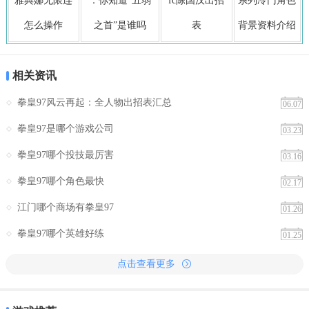
雅典娜无限连
：你知道“五弱
fc陈国汉出招
系列冷门角色
怎么操作
之首”是谁吗
表
背景资料介绍
相关资讯
拳皇97风云再起：全人物出招表汇总
06.07
拳皇97是哪个游戏公司
03.23
拳皇97哪个投技最厉害
03.16
拳皇97哪个角色最快
02.17
江门哪个商场有拳皇97
01.26
拳皇97哪个英雄好练
01.25
点击查看更多