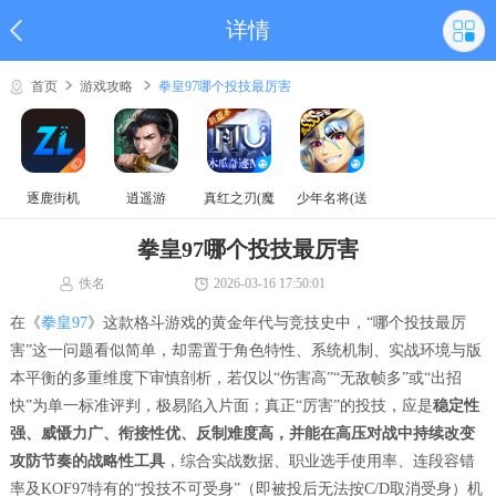
详情
首页
游戏攻略
拳皇97哪个投技最厉害
逐鹿街机
逍遥游
真红之刃(魔
少年名将(送
域奇迹MU)
巅峰阵容)
拳皇97哪个投技最厉害
佚名
2026-03-16 17:50:01
在《
拳皇97
》这款格斗游戏的黄金年代与竞技史中，“哪个投技最厉
害”这一问题看似简单，却需置于角色特性、系统机制、实战环境与版
本平衡的多重维度下审慎剖析，若仅以“伤害高”“无敌帧多”或“出招
快”为单一标准评判，极易陷入片面；真正“厉害”的投技，应是
稳定性
强、威慑力广、衔接性优、反制难度高，并能在高压对战中持续改变
攻防节奏的战略性工具
，综合实战数据、职业选手使用率、连段容错
率及KOF97特有的“投技不可受身”（即被投后无法按C/D取消受身）机