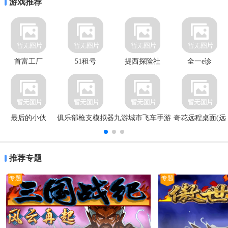
游戏推荐
首富工厂
51租号
提西探险社
全一e诊
最后的小伙
俱乐部枪支模拟器
九游城市飞车手游
奇花远程桌面(远
程桌面
推荐专题
专题
专题