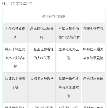
征。（全文共827字）
拳皇97热门攻略
为什么禁止裸
怎么简化出招介
不知火舞全局
按哪个键炸气
杀
绍
动作+技能详解
神乐千鹤全局
一张图让你看懂
里草稚京怎么
中那些人通关
动作+技能详
的人物关系
选
会有隐藏剧情
解
快速后退按哪
大招怎么放教学
拳皇全角色故
怎么打出技能
个键
事背景之夏尔
米