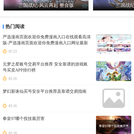
三国战纪-风云再起 整合版
三国战纪
热门阅读
严选漫画页面欢迎你免费漫画入口在线观看高清
版-严选漫画页面欢迎你免费漫画入口网址最新
版本下载
07.23
元梦之星账号交易平台推荐 安全靠谱的游戏账
号买卖APP排行榜
03.16
梦幻新诛仙买号安全平台推荐及靠谱交易指南
03.16
拳皇97哪个投技最厉害
03.16