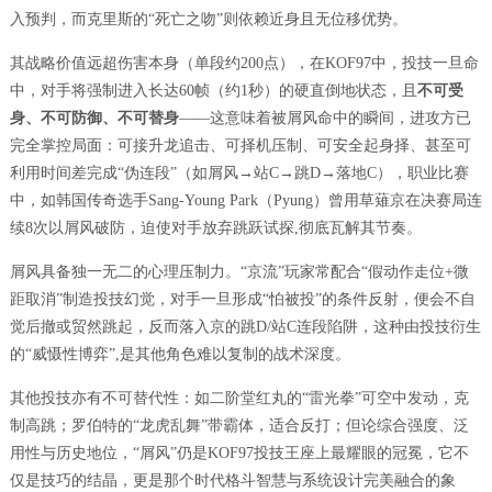
入预判，而克里斯的“死亡之吻”则依赖近身且无位移优势。
其战略价值远超伤害本身（单段约200点），在KOF97中，投技一旦命
中，对手将强制进入长达60帧（约1秒）的硬直倒地状态，且
不可受
身、不可防御、不可替身
——这意味着被屑风命中的瞬间，进攻方已
完全掌控局面：可接升龙追击、可择机压制、可安全起身择、甚至可
利用时间差完成“伪连段”（如屑风→站C→跳D→落地C），职业比赛
中，如韩国传奇选手Sang-Young Park（Pyung）曾用草薙京在决赛局连
续8次以屑风破防，迫使对手放弃跳跃试探,彻底瓦解其节奏。
屑风具备独一无二的心理压制力。“京流”玩家常配合“假动作走位+微
距取消”制造投技幻觉，对手一旦形成“怕被投”的条件反射，便会不自
觉后撤或贸然跳起，反而落入京的跳D/站C连段陷阱，这种由投技衍生
的“威慑性博弈”,是其他角色难以复制的战术深度。
其他投技亦有不可替代性：如二阶堂红丸的“雷光拳”可空中发动，克
制高跳；罗伯特的“龙虎乱舞”带霸体，适合反打；但论综合强度、泛
用性与历史地位，“屑风”仍是KOF97投技王座上最耀眼的冠冕，它不
仅是技巧的结晶，更是那个时代格斗智慧与系统设计完美融合的象