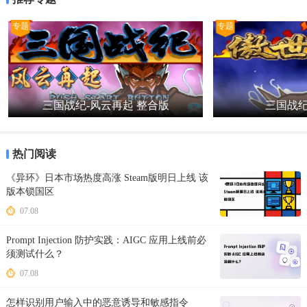
专题
专题
三国战纪-风云再起 整合版
三国战纪
热门阅读
《异环》日本市场热度高涨 Steam版明日上线 该
版本锁国区
07.08
Prompt Injection 防护实践：AIGC 应用上线前必
须测试什么？
07.08
怎样识别用户输入中的恶意诱导和敏感指令