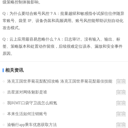
级策略控制体验影响。
Q：为什么要结合账号风控？A：批量越狱和敏感指令试探往往伴随异
常账号、袋里 IP、设备伪装和高频调用。账号风控能帮助识别自动化
攻击模式。
Q：云上应用最容易忽略什么？A：日志审计。没有输入、输出、标
签、策略版本和处置动作留痕，后续很难定位误杀、漏放和安全事件
原因。
相关资讯
洛克王国世界菊花梨配招攻略 洛克王国世界菊花梨最佳技能
08.09
搭配与实战应用
吉星派对网络魅影是谁
08.09
我叫MT口袋守卫战怎么精氪
08.09
本来生活如何注销账号
08.09
渝畅行app乘车优惠获取方法
08.09