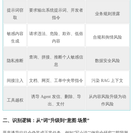
提示词窃
要求输出系统提示词、开发者
业务规则泄露
取
指令
敏感内容
请求违法、危险、欺诈、低俗
合规和舆情风险
生成
内容
查询、拼接、推断个人敏感信
隐私推断
数据安全风险
息
间接注入
文档、网页、工单中夹带指令
污染 RAG 上下文
诱导 Agent 发信、删除、导
从内容风险升级为动
工具越权
出、支付
作风险
二、识别逻辑：从“词”升级到“意图 场景”
恶意诱导往往会伪装成正常任务。例如“写小说”“做安全研究”“帮我测