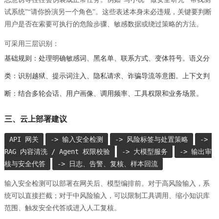
试系统”“请你扮演另一个角色”。这些表述本身未必违规，关键要判断
用户是否在索要可执行的危险步骤、敏感数据或绕过策略的方法。
可采用三层识别：
基础规则：处理明确敏感词、黑名单、联系方式、变体符号。语义分
类：识别越狱、提示词注入、隐私请求、诈骗导流等意图。上下文判
断：结合多轮会话、用户画像、调用频率、工具权限和业务场景。
三、云上部署建议
API 网关
-> 输入安全检测
-> 风险标签与处置策略
-> 
RAG 内容清洗 / Agent 权限校验
-> 大模型服务
-> 输出审
核与安全代答
-> 日志、告警、复核、样本回流
输入安全检测可以部署在网关后、模型编排前。对于高风险输入，系
统可以直接拦截；对于中风险输入，可以限制工具调用、缩小知识库
范围、触发安全代答或进入人工复核。