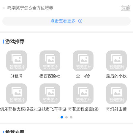
鸣潮莫宁怎么全方位培养
08.09
点击查看更多
游戏推荐
51租号
提西探险社
全一e诊
最后的小伙
俱乐部枪支模拟器
九游城市飞车手游
奇花远程桌面(远
奇幻射击键
程桌面
推荐专题