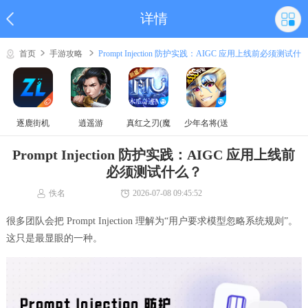
详情
首页
手游攻略
Prompt Injection 防护实践：AIGC 应用上线前必须测试什
么？
逐鹿街机
逍遥游
真红之刃(魔
少年名将(送
域奇迹MU)
巅峰阵容)
Prompt Injection 防护实践：AIGC 应用上线前
必须测试什么？
佚名
2026-07-08 09:45:52
很多团队会把 Prompt Injection 理解为“用户要求模型忽略系统规则”。
这只是最显眼的一种。