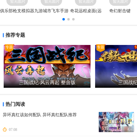
俱乐部枪支模拟器
九游城市飞车手游
奇花远程桌面(远
奇幻射击键
程桌面
推荐专题
专题
专题
三国战纪-风云再起 整合版
三国战纪
热门阅读
异环真红该如何配队 异环真红配队推荐
07.08