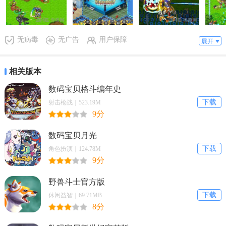
漫元素与丰富的RPG道具，玩家们将会在这一小小的游戏中享受到数
码暴龙所有的剧情，同时回合制的战斗非常考验玩家的策略性，喜欢
的玩家不妨亲自试试吧。
无病毒
无广告
用户保障
展开
相关版本
数码宝贝格斗编年史
下载
射击枪战｜523.19M
9分
数码宝贝月光
下载
角色扮演｜124.78M
9分
野兽斗士官方版
下载
休闲益智｜69.71MB
8分