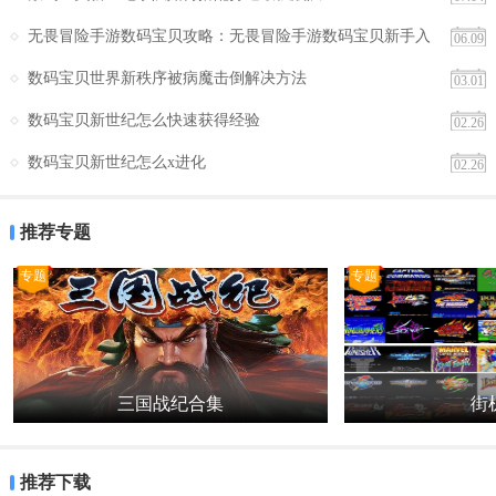
无畏冒险手游数码宝贝攻略：无畏冒险手游数码宝贝新手入
06.09
门与阵容搭配指南
数码宝贝世界新秩序被病魔击倒解决方法
03.01
数码宝贝新世纪怎么快速获得经验
02.26
数码宝贝新世纪怎么x进化
02.26
推荐专题
专题
专题
三国战纪合集
街机
推荐下载