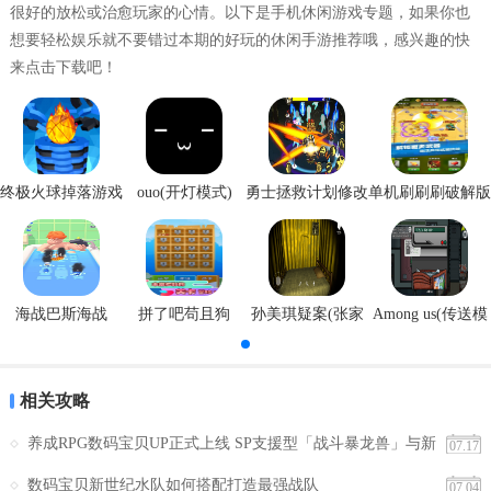
很好的放松或治愈玩家的心情。以下是手机休闲游戏专题，如果你也
想要轻松娱乐就不要错过本期的好玩的休闲手游推荐哦，感兴趣的快
来点击下载吧！
终极火球掉落游戏
ouo(开灯模式)
勇士拯救计划修改
单机刷刷刷破解版
安卓版
器
海战巴斯海战
拼了吧苟且狗
孙美琪疑案(张家
Among us(传送模
港口)
式)
相关攻略
养成RPG数码宝贝UP正式上线 SP支援型「战斗暴龙兽」与新
07.17
搭档「八神太一 亚古兽」同步登场
数码宝贝新世纪水队如何搭配打造最强战队
07.04