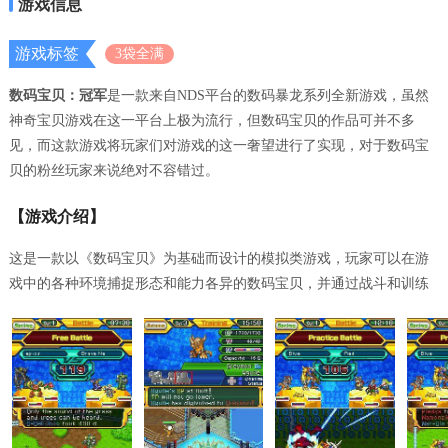
游戏信息
游戏标签
3袋全满
数码宝贝：冠军
是一款来自NDS平台的数码暴龙系列全新游戏，虽然
神奇宝贝游戏在这一平台上极为流行，但数码宝贝的作品可并不多
见，而这款游戏将玩家们对游戏的这一奢望进行了实现，对于数码宝
贝的粉丝玩家来说绝对不容错过。
【游戏介绍】
这是一款以《数码宝贝》为基础而设计的模拟类游戏，玩家可以在游
戏中的各种环境捕捉形态和能力各异的数码宝贝，并通过战斗和训练
不断的使其能力提升，满足要求后还可以让宝贝们完成进化！
如果你觉得宝贝的实力已经足够强了，那还不开始对战？游戏中的战
斗部分是以小队形式展开的，每队三只宝贝，活用它们的必杀技才能
获得最后的胜利！
游戏在画面上采用了NDS平台的最高水准，并且加入了大量可爱的动