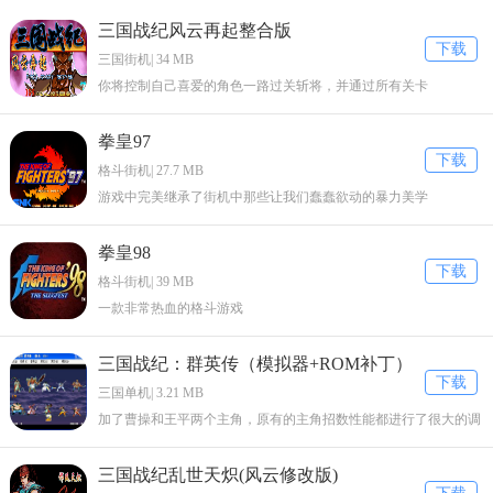
三国战纪风云再起整合版
下载
三国街机| 34 MB
你将控制自己喜爱的角色一路过关斩将，并通过所有关卡
拳皇97
下载
格斗街机| 27.7 MB
游戏中完美继承了街机中那些让我们蠢蠢欲动的暴力美学
拳皇98
下载
格斗街机| 39 MB
一款非常热血的格斗游戏
三国战纪：群英传（模拟器+ROM补丁）
下载
三国单机| 3.21 MB
加了曹操和王平两个主角，原有的主角招数性能都进行了很大的调
整。
三国战纪乱世天炽(风云修改版)