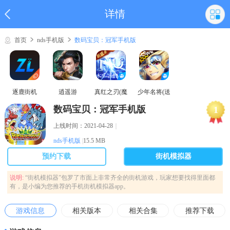
详情
首页
nds手机版
数码宝贝：冠军手机版
逐鹿街机
逍遥游
真红之刃(魔
少年名将(送
域奇迹MU)
巅峰阵容)
数码宝贝：冠军手机版
1
上线时间：2021-04-28
｜
nds手机版
|
15.5 MB
预约下载
街机模拟器
说明:
“街机模拟器”包罗了市面上非常齐全的街机游戏，玩家想要找得里面都
有，是小编为您推荐的手机街机模拟器app。
游戏信息
相关版本
相关合集
推荐下载