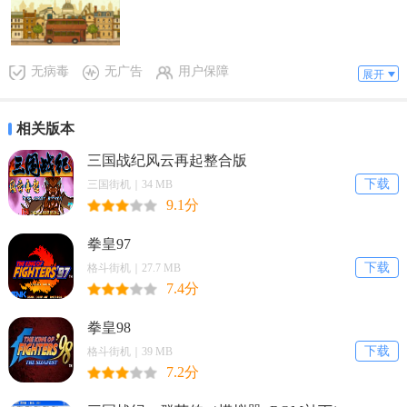
现，从她口中得知自己未来变成了一个大坏蛋，惊讶之余你还是决定
亲自去见一下未来的自己。
无病毒
无广告
用户保障
展开
相关版本
三国战纪风云再起整合版
下载
三国街机｜34 MB
9.1分
拳皇97
下载
格斗街机｜27.7 MB
7.4分
拳皇98
下载
格斗街机｜39 MB
7.2分