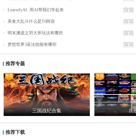
LearnifyAI: 用AI帮我们学起来
08.08
美食大乱斗什么是T0阵容
08.08
明末渊虚之羽大斧玩法有哪些
08.08
梦想世界3巫法技能有哪些
08.08
推荐专题
专题
专题
三国战纪合集
街机
推荐下载