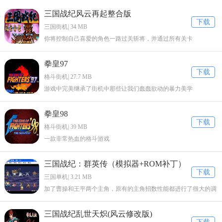
三国战纪风云再起整合版
下载
三国街机| 34 MB
你将控制自己喜爱的角色一路过关斩将，并通过所有关卡
拳皇97
下载
格斗街机| 27.7 MB
游戏中完美继承了街机中那些让我们蠢蠢欲动的暴力美学
拳皇98
下载
格斗街机| 39 MB
一款非常热血的格斗游戏
三国战纪：群英传（模拟器+ROM补丁）
下载
三国单机| 3.21 MB
加了曹操和王平两个主角，原有的主角招数性能都进行了很大的调
整。
三国战纪乱世天炽(风云修改版)