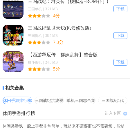
三国战纪：群英传（模拟器+ROM补丁）
下载
三国单机｜3.21 MB
4分
三国战纪乱世天炽(风云修改版)
下载
三国街机｜38.5 MB
7.3分
【西游释厄传：群妖乱舞】整合版
下载
格斗街机｜24.6 MB
5分
相关合集
休闲手游排行榜
三国战纪洪波覆
单机三国志合集
三国战纪1代
灭
hack合集
休闲手游排行榜
进入专区
休闲类游戏一般上手都非常简单，玩起来不需要肝也不需要氪，能够