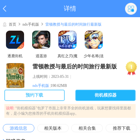
详情
首页
nds手机版
雷顿教授与最后的时间旅行最新版
逐鹿街机
逍遥游
真红之刃(魔
少年名将(送
域奇迹MU)
巅峰阵容)
雷顿教授与最后的时间旅行最新版
1
上线时间：2023-05-31
｜
nds手机版
|
190.62MB
预约下载
街机模拟器
说明:
“街机模拟器”包罗了市面上非常齐全的街机游戏，玩家想要找得里面都
有，是小编为您推荐的手机街机模拟器app。
游戏信息
相关版本
相关合集
推荐下载