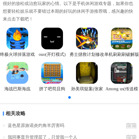
很好的放松或治愈玩家的心情。以下是手机休闲游戏专题，如果你也
想要轻松娱乐就不要错过本期的好玩的休闲手游推荐哦，感兴趣的快
来点击下载吧！
终极火球掉落游戏
ouo(开灯模式)
勇士拯救计划修改
单机刷刷刷破解版
安卓版
器
海战巴斯海战
拼了吧苟且狗
孙美琪疑案(张家
Among us(传送模
港口)
式)
相关攻略
蓝色星原旅谣炎灼角羊厉害吗
08.08
我同事晋升管理层了，只管我一个人
08.08